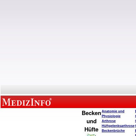
Becken
Anatomie und
Physiologie
und
Arthrose
Hüftgelenksarthrose
Hüfte
Beckenbrüche