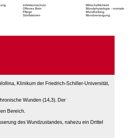
dung
Infektionsschutz
Wirtschaftlichkeit
Offenes Bein
Wundphysiologie - normale
Pflege
Wundheilung
Störfaktoren
Wundversorgung
ina, Klinikum der Friedrich-Schiller-Universität,
 chronische Wunden (14,3). Der
hen Bereich.
sserung des Wundzustandes, nahezu ein Drittel