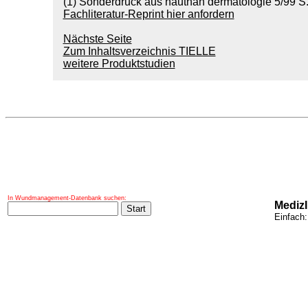
(1) Sonderdruck aus hautnah dermatologie 5/99 S.
Fachliteratur-Reprint hier anfordern
Nächste Seite
Zum Inhaltsverzeichnis TIELLE
weitere Produktstudien
In Wundmanagement-Datenbank suchen:
Mediz
Einfach: