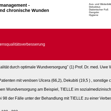
management -
Aus- und Weiterbil
Dekubitus
nd chronische Wunden
Diabetischer Fuß
Gangrän
Hygiene
ensqualitätsverbesserung
ät durch optimale Wundversorgung" (1) Prof. Dr. med. Uwe Woll
tienten mit venösen Ulcera (66,2), Dekubiti (19,5 ) , sonstige
ernen Wundversorgung am Beispiel, TIELLE im sozialmedizinisc
 98 der Fälle unter der Behandlung mit TIELLE zu einer Verbe