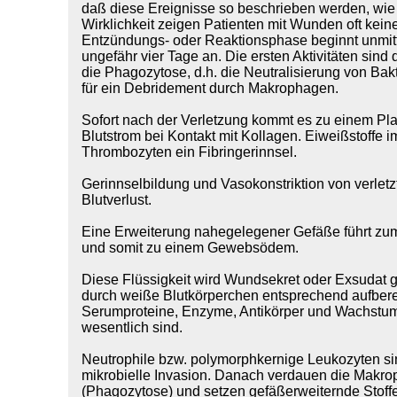
daß diese Ereignisse so beschrieben werden, wie s
Wirklichkeit zeigen Patienten mit Wunden oft kei
Entzündungs- oder Reaktionsphase beginnt unmitt
ungefähr vier Tage an. Die ersten Aktivitäten sind
die Phagozytose, d.h. die Neutralisierung von Ba
für ein Debridement durch Makrophagen.
Sofort nach der Verletzung kommt es zu einem P
Blutstrom bei Kontakt mit Kollagen. Eiweißstoffe 
Thrombozyten ein Fibringerinnsel.
Gerinnselbildung und Vasokonstriktion von verlet
Blutverlust.
Eine Erweiterung nahegelegener Gefäße führt zum
und somit zu einem Gewebsödem.
Diese Flüssigkeit wird Wundsekret oder Exsudat 
durch weiße Blutkörperchen entsprechend aufbere
Serumproteine, Enzyme, Antikörper und Wachstumsf
wesentlich sind.
Neutrophile bzw. polymorphkernige Leukozyten si
mikrobielle Invasion. Danach verdauen die Makro
(Phagozytose) und setzen gefäßerweiternde Stoffe