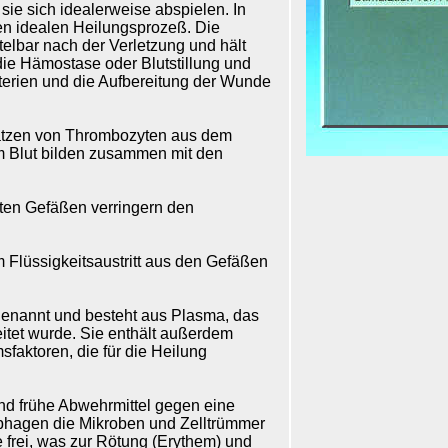
ie sich idealerweise abspielen. In
nen idealen Heilungsprozeß. Die
elbar nach der Verletzung und hält
 die Hämostase oder Blutstillung und
kterien und die Aufbereitung der Wunde
latzen von Thrombozyten aus dem
im Blut bilden zusammen mit den
zten Gefäßen verringern den
 Flüssigkeitsaustritt aus den Gefäßen
genannt und besteht aus Plasma, das
itet wurde. Sie enthält außerdem
aktoren, die für die Heilung
nd frühe Abwehrmittel gegen eine
phagen die Mikroben und Zelltrümmer
 frei, was zur Rötung (Erythem) und