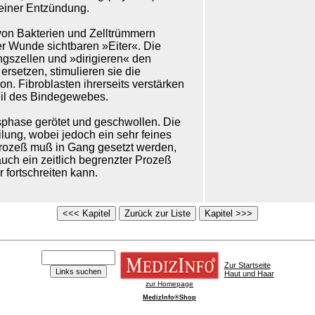
 einer Entzündung.
von Bakterien und Zelltrümmern
er Wunde sichtbaren »Eiter«. Die
gszellen und »dirigieren« den
setzen, stimulieren sie die
n. Fibroblasten ihrerseits verstärken
eil des Bindegewebes.
sphase gerötet und geschwollen. Die
lung, wobei jedoch ein sehr feines
prozeß muß in Gang gesetzt werden,
uch ein zeitlich begrenzter Prozeß
 fortschreiten kann.
Zur Startseite
Haut und Haar
zur Homepage
MedizInfo®Shop