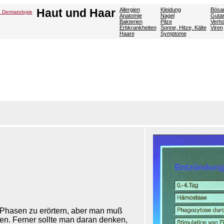
Haut und Haar
Allergien
Kleidung
Bösar
: Dermatologie
Anatomie
Nagel
Gutar
Bakterien
Pilze
Verh
Erbkrankheiten
Sonne, Hitze, Kälte
Viren
Haare
Symptome
 Phasen zu erörtern, aber man muß
en. Ferner sollte man daran denken,