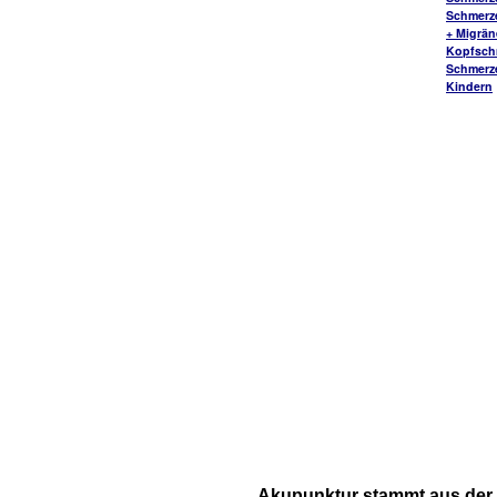
Schmerz
+ Migrä
Kopfsch
Schmerz
Kindern
Akupunktur stammt aus der