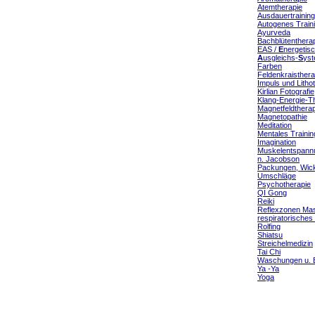
Atemtherapie
Ausdauertraining
Autogenes Train
Ayurveda
Bachblütenthera
EAS /
E
nergetis
A
usgleichs-
S
ys
Farben
Feldenkraisthera
I
mpuls und Litho
Kirlian Fotografie
Klang-Energie-T
Magnetfeldtherap
Magnetopathie
Meditation
Mentales Trainin
Imagination
Muskelentspann
n. Jacobson
Packungen, Wick
Umschläge
Psychotherapie
QI Gong
Reiki
Reflexzonen Ma
respiratorische
Rolfing
Shiatsu
Streichelmedizin
Tai Chi
Waschungen u. 
Ya -Ya
Yoga