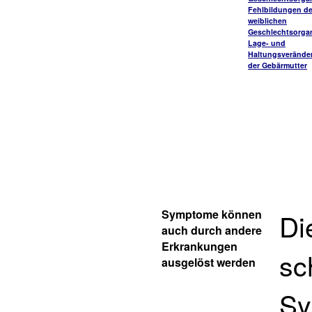
Fehlbildungen de
weiblichen
Geschlechtsorga
Lage- und
Haltungsverände
der Gebärmutter
Symptome können
Di
auch durch andere
Erkrankungen
sc
ausgelöst werden
Sy