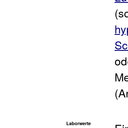
(s
hy
Sc
od
Me
(A
Laborwerte