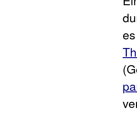
Ei
du
es
Th
(G
pa
ve