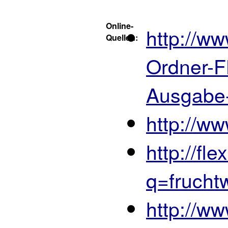
Online-
http://w
Quellen:
Ordner-F
Ausgabe-
http://w
http://f
q=frucht
http://w