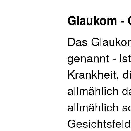
Glaukom - 
Das Glaukom
genannt - is
Krankheit, d
allmählich d
allmählich s
Gesichtsfel