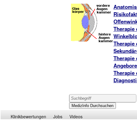
Anatomis
Risikofak
Offenwin
Therapie
Winkelbl
Therapie
Sekundär
Therapie
Angebore
Therapie
Diagnost
Klinikbewertungen
Jobs
Videos