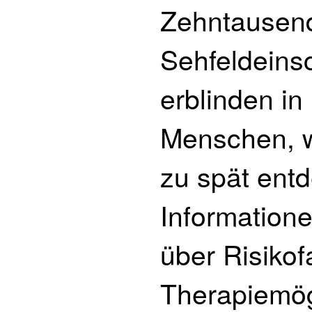
Zehntausend
Sehfeldeins
erblinden i
Menschen, we
zu spät entd
Informatione
über Risikof
Therapiemög