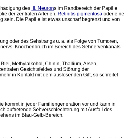
Schädigung des
III. Neuron
s im Randbereich der Papille
ie der zentralen Arterien,
Retinitis pigmentosa
oder eine
 sein. Die Papille ist etwas unscharf begrenzt und von
ng oder des Sehstrangs u. a. als Folge von Tumoren,
hnervs, Knochenbruch im Bereich des Sehnervenkanals.
 Blei, Methylalkohol, Chinin, Thallium, Arsen,
zentralen Gesichtsfeldes und Störung der
hr in Kontakt mit dem auslösenden Gift, so schreitet
e kommt in jeder Familiengeneration vor und kann in
lich auftretende Sehverschlechterung mit Ausfall des
sehens im Blau-Gelb-Bereich.