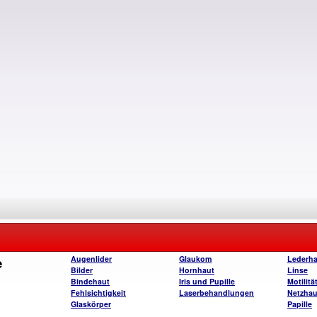
e
Augenlider
Glaukom
Lederha
Bilder
Hornhaut
Linse
Bindehaut
Iris und Pupille
Motilitä
Fehlsichtigkeit
Laserbehandlungen
Netzhau
Glaskörper
Papille