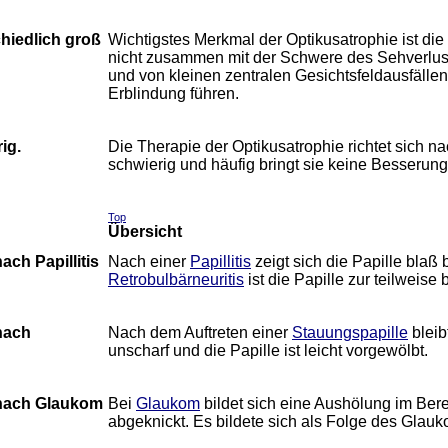
hiedlich groß
Wichtigstes Merkmal der Optikusatrophie ist die
nicht zusammen mit der Schwere des Sehverlust
und von kleinen zentralen Gesichtsfeldausfällen
Erblindung führen.
ig.
Die Therapie der Optikusatrophie richtet sich n
schwierig und häufig bringt sie keine Besseru
Top
Übersicht
ch Papillitis
Nach einer
Papillitis
zeigt sich die Papille blaß
Retrobulbärneuritis
ist die Papille zur teilweise
nach
Nach dem Auftreten einer
Stauungspapille
bleib
unscharf und die Papille ist leicht vorgewölbt.
 nach Glaukom
Bei
Glaukom
bildet sich eine Aushölung im Berei
abgeknickt. Es bildete sich als Folge des Glauk