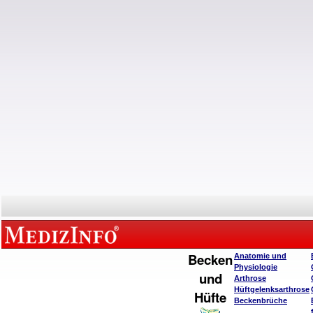
Becken
Anatomie und
Physiologie
und
Arthrose
Hüftgelenksarthrose
Hüfte
Beckenbrüche