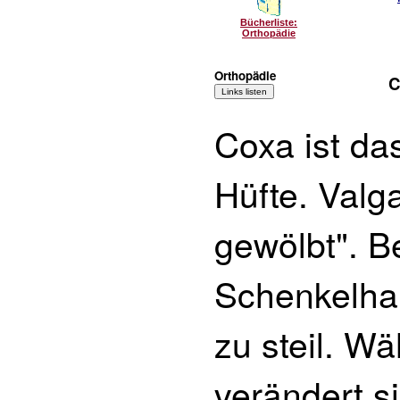
Bücherliste:
Orthopädie
Orthopädie
C
Coxa ist das
Hüfte. Valg
gewölbt". Be
Schenkelhal
zu steil. 
verändert s