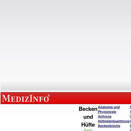
Becken
Anatomie und
Physiologie
und
Arthrose
Hüftgelenksarthrose
Hüfte
Beckenbrüche