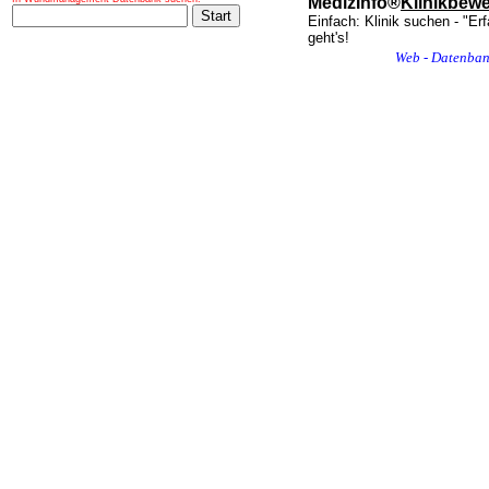
MedizInfo®
Klinikbew
Einfach: Klinik suchen - "Er
geht's!
Web - Datenba