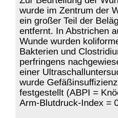
Zur Beurteilung der Wun
wurde im Zentrum der 
ein großer Teil der Belä
entfernt. In Abstrichen 
Wunde wurden koliform
Bakterien und Clostridi
perfringens nachgewiese
einer Ultraschallunters
wurde Gefäßinsuffizienz
festgestellt (ABPI = Knö
Arm-Blutdruck-Index = 0