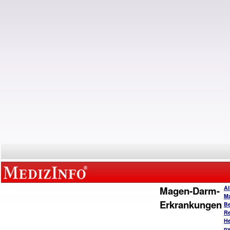
Magen-Darm-
Al
M
Erkrankungen
B
Re
He
py