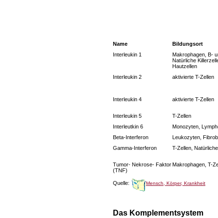
Name
Bildungsort
Interleukin 1
Makrophagen
,
B- u
Natürliche Killerzel
Hautzellen
Interleukin 2
aktivierte T-Zellen
Interleukin 4
aktivierte T-Zellen
Interleukin 5
T-Zellen
Interleutkin 6
Monozyten, Lymph
Beta-Interferon
Leukozyten, Fibrob
Gamma-Interferon
T-Zellen, Natürliche
Tumor- Nekrose- Faktor
Makrophagen, T-Ze
(TNF)
Quelle:
Mensch, Körper, Krankheit
Das Komplementsystem