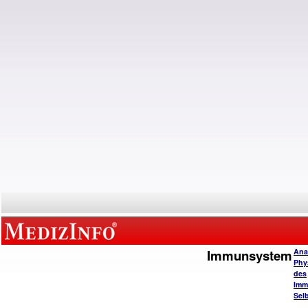
Immunsystem
Ana
Phy
des
Imm
Selb