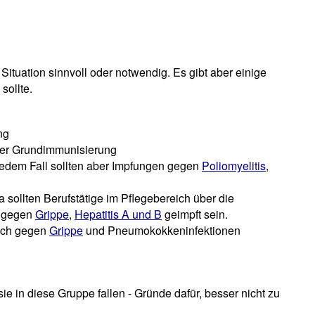
 Situation sinnvoll oder notwendig. Es gibt aber einige
sollte.
ng
der Grundimmunisierung
jedem Fall sollten aber Impfungen gegen
Poliomyelitis
,
wa sollten Berufstätige im Pflegebereich über die
h gegen
Grippe
,
Hepatitis A und B
geimpft sein.
lich gegen
Grippe
und Pneumokokkeninfektionen
in diese Gruppe fallen - Gründe dafür, besser nicht zu