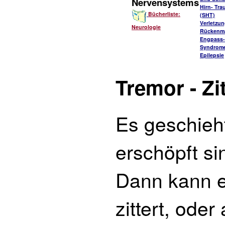
Nervensystems
Hirn- Tr
Bücherliste:
(SHT)
Verletzu
Neurologie
Rückenm
Engpass-
Syndrom
Epilepsie
Tremor - Zi
Es geschieht
erschöpft si
Dann kann e
zittert, ode