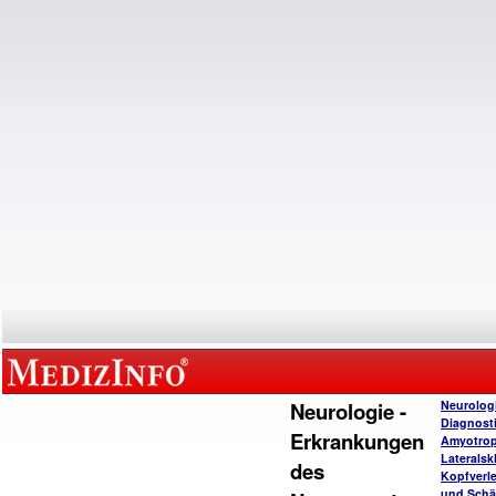
Neurologie -
Neurolog
Diagnost
Erkrankungen
Amyotro
Lateralsk
des
Kopfverl
und Schä