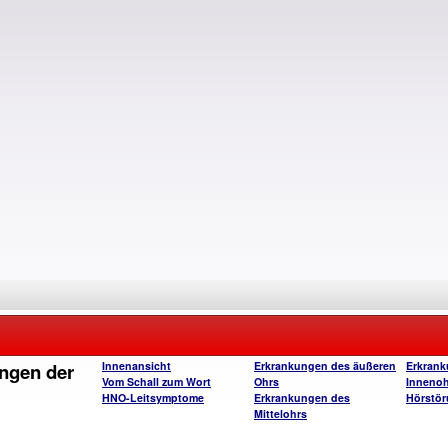
ngen der
Innenansicht
Erkrankungen des äußeren
Erkrank
Vom Schall zum Wort
Ohrs
Innenoh
HNO-Leitsymptome
Erkrankungen des
Hörstör
Mittelohrs