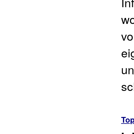
In
wo
vo
ei
un
sc
To