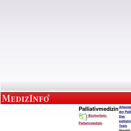
Palliativmedizin
Allgeme
der Pall
Bücherliste:
Das
palliat
Palliativmedizin
Team
Spezial: