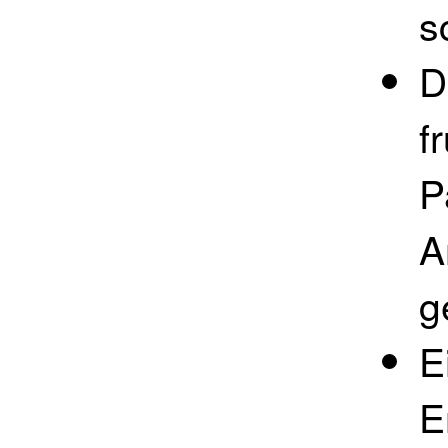
s
D
f
P
A
g
E
E