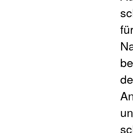
sc
fü
Na
be
de
An
un
sc