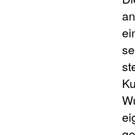
an
ei
se
st
Ku
Wu
ei
ge