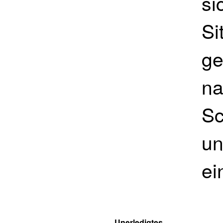
si
Si
ge
na
Sc
un
ei
Unerledigtes