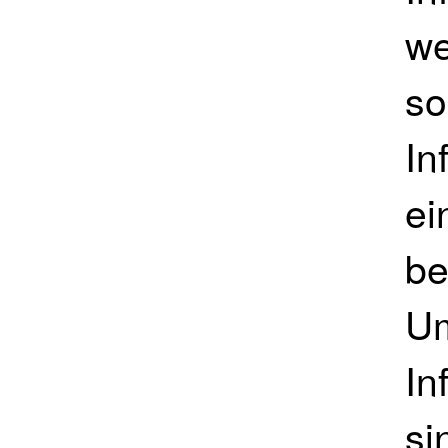
we
so
In
ei
be
Um
In
si