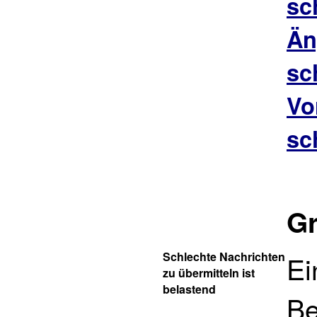
sc
Än
sc
Vo
sc
Gr
Schlechte Nachrichten
Ei
zu übermitteln ist
belastend
Be