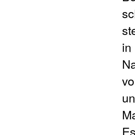
sc
st
in
Na
vo
un
Ma
Es