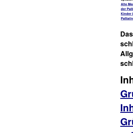
Alte Me
der Pall
Kinder 
Palliati
Das
sch
All
sch
In
Gr
In
Gr