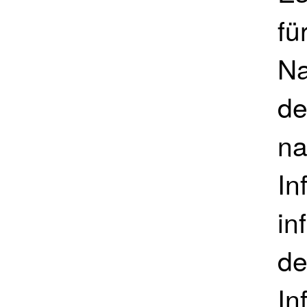
fü
Na
de
na
In
in
de
In