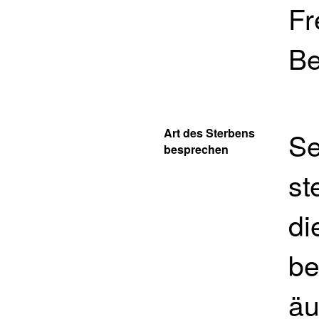
Fr
Be
Art des Sterbens
Se
besprechen
st
di
be
äu