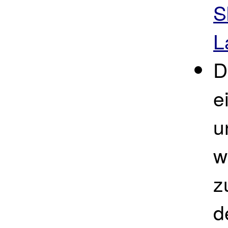
S
L
D
e
u
w
z
d