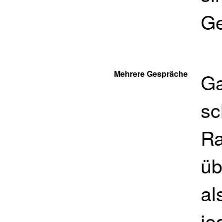
Ge
Mehrere Gespräche
Ga
sc
Ra
üb
al
je