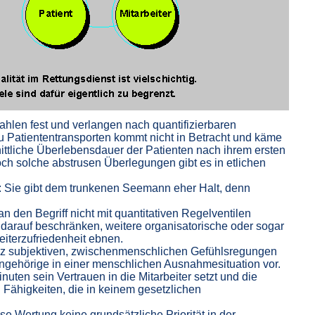
ahlen fest und verlangen nach quantifizierbaren
u Patiententransporten kommt nicht in Betracht und käme
nittliche Überlebensdauer der Patienten nach ihrem ersten
ch solche abstrusen Überlegungen gibt es in etlichen
fen: Sie gibt dem trunkenen Seemann eher Halt, denn
 den Begriff nicht mit quantitativen Regelventilen
 darauf beschränken, weitere organisatorische oder sogar
eiterzufriedenheit ebnen.
ganz subjektiven, zwischenmenschlichen Gefühlsregungen
ngehörige in einer menschlichen Ausnahmesituation vor.
uten sein Vertrauen in die Mitarbeiter setzt und die
 Fähigkeiten, die in keinem gesetzlichen
e Wertung keine grundsätzliche Priorität in der