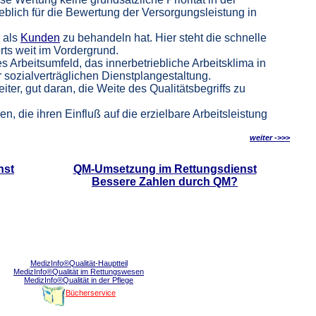
lich für die Bewertung der Versorgungsleistung in
 als
Kunden
zu behandeln hat. Hier steht die schnelle
rts weit im Vordergrund.
s Arbeitsumfeld, das innerbetriebliche Arbeitsklima in
 sozialverträglichen Dienstplangestaltung.
ter, gut daran, die Weite des Qualitätsbegriffs zu
, die ihren Einfluß auf die erzielbare Arbeitsleistung
weiter ->>>
nst
QM-Umsetzung im Rettungsdienst
Bessere Zahlen durch QM?
sen
MedizInfo
®
Qualität-Hauptteil
MedizInfo
®
Qualität im Rettungswesen
MedizInfo
®
Qualität in der Pflege
Bücherservice