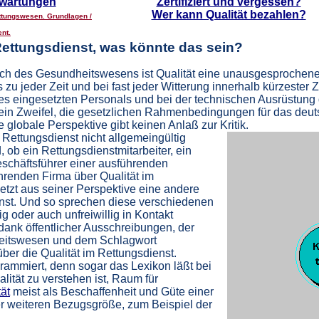
wartungen
Zertifiziert und vergessen?
Wer kann Qualität bezahlen?
ettungswesen. Grundlagen /
nt.
 Rettungsdienst, was könnte das sein?
ch des Gesundheitswesens ist Qualität eine unausgesprochene 
 jeder Zeit und bei fast jeder Witterung innerhalb kürzester Ze
es eingesetzten Personals und bei der technischen Ausrüstung d
Kein Zweifel, die gesetzlichen Rahmenbedingungen für das deu
 globale Perspektive gibt keinen Anlaß zur Kritik.
m Rettungsdienst nicht allgemeingültig
d, ob ein Rettungsdienstmitarbeiter, ein
Geschäftsführer einer ausführenden
hrenden Firma über Qualität im
setzt aus seiner Perspektive eine andere
nst. Und so sprechen diese verschiedenen
ig oder auch unfreiwillig in Kontakt
ank öffentlicher Ausschreibungen, der
eitswesen und dem Schlagwort
er die Qualität im Rettungsdienst.
rammiert, denn sogar das Lexikon läßt bei
lität zu verstehen ist, Raum für
tät
meist als Beschaffenheit und Güte einer
ner weiteren Bezugsgröße, zum Beispiel der