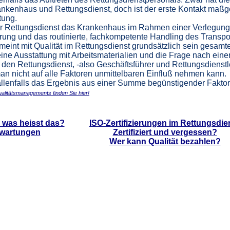
enhaus und Rettungsdienst, doch ist der erste Kontakt maßgeb
tung.
der Rettungsdienst das Krankenhaus im Rahmen einer Verlegung
rung und das routinierte, fachkompetente Handling des Transpo
meint mit Qualität im Rettungsdienst grundsätzlich sein gesamte
ne Ausstattung mit Arbeitsmaterialien und die Frage nach einer
 den Rettungsdienst, -also Geschäftsführer und Rettungsdienstlei
an nicht auf alle Faktoren unmittelbaren Einfluß nehmen kann.
 allenfalls das Ergebnis aus einer Summe begünstigender Faktoren
alitätsmanagements finden Sie hier!
Übersicht
, was heisst das?
ISO-Zertifizierungen im Rettungsdie
wartungen
Zertifiziert und vergessen?
Wer kann Qualität bezahlen?
Qualitätssicherung im Rettungswe