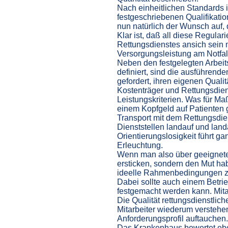
Nach einheitlichen Standards
festgeschriebenen Qualifikatio
nun natürlich der Wunsch auf,
Klar ist, daß all diese Regulari
Rettungsdienstes ansich sein 
Versorgungsleistung am Notfall
Neben den festgelegten Arbei
definiert, sind die ausführen
gefordert, ihren eigenen Quali
Kostenträger und Rettungsdiens
Leistungskriterien. Was für M
einem Kopfgeld auf Patienten g
Transport mit dem Rettungsdie
Dienststellen landauf und lan
Orientierungslosigkeit führt g
Erleuchtung.
Wenn man also über geeignete M
ersticken, sondern den Mut ha
ideelle Rahmenbedingungen z
Dabei sollte auch einem Betri
festgemacht werden kann. Mitar
Die Qualität rettungsdienstlic
Mitarbeiter wiederum verstehen
Anforderungsprofil auftauchen.
Das Krankenhaus bewertet ebenf