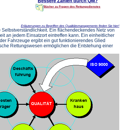
Bessere Zahlen durch QM?
Bücher
zu Fragen des Rettungsdienstes
Erläuterungen zu Begriffen des Qualitätsmanagements finden Sie hier!
Selbstverständlichkeit. Ein flächendeckendes Netz von
it an jedem Einsatzort eintreffen kann. Ein einheitlicher
er Fahrzeuge ergibt ein gut funktionierendes Glied
tsche Rettungswesen ermöglichen die Entstehung einer