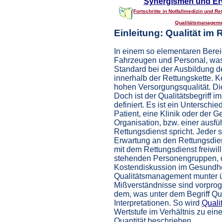
Synergismen und Er
Fortschritte in Notfallmedizin und R
Qualitätsmanageme
Einleitung: Qualität im
In einem so elementaren Berei
Fahrzeugen und Personal, was zu
Standard bei der Ausbildung d
innerhalb der Rettungskette. 
hohen Versorgungsqualität. Die
Doch ist der Qualitätsbegriff i
definiert. Es ist ein Unterschie
Patient, eine Klinik oder der 
Organisation, bzw. einer ausfü
Rettungsdienst spricht. Jeder 
Erwartung an den Rettungsdie
mit dem Rettungsdienst freiwill
stehenden Personengruppen, d
Kostendiskussion im Gesundh
Qualitätsmanagement munter üb
Mißverständnisse sind vorprog
dem, was unter dem Begriff Qua
Interpretationen. So wird
Quali
Wertstufe im Verhältnis zu ei
Quantität beschrieben.