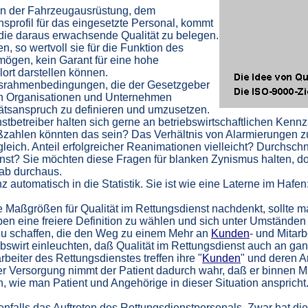
 in der Fahrzeugausrüstung, dem
nsprofil für das eingesetzte Personal, kommt
 die daraus erwachsende Qualität zu belegen.
en, so wertvoll sie für die Funktion des
mögen, kein Garant für eine hohe
ort darstellen können.
tsrahmenbedingungen, die der Gesetzgeber
den Organisationen und Unternehmen
tätsanspruch zu definieren und umzusetzen.
tbetreiber halten sich gerne an betriebswirtschaftlichen Kennz
aßzahlen könnten das sein? Das Verhältnis von Alarmierungen z
leich. Anteil erfolgreicher Reanimationen vielleicht? Durchsch
nst? Sie möchten diese Fragen für blanken Zynismus halten, do
dab durchaus.
anz automatisch in die Statistik. Sie ist wie eine Laterne im Ha
aßgrößen für Qualität im Rettungsdienst nachdenkt, sollte man
ben eine freiere Definition zu wählen und sich unter Umständen
u schaffen, die den Weg zu einem Mehr an
Kunden
- und Mitarb
ebswirt einleuchten, daß Qualität im Rettungsdienst auch an 
beiter des Rettungsdienstes treffen ihre "
Kunden
" und deren A
her Versorgung nimmt der Patient dadurch wahr, daß er binnen Min
, wie man Patient und Angehörige in dieser Situation anspricht.
alls das Auftreten des Rettungsdienstpersonals. Zwar hat dies