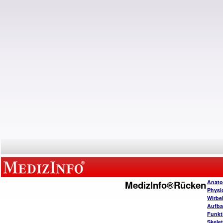
MedizInfo®Rücken
Anato
Physi
Wirbe
Aufba
Funkt
Skele