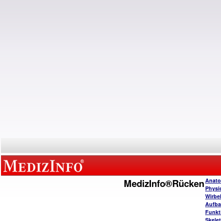
MedizInfo®Rücken
Anato
Physi
Wirbe
Aufba
Funkt
Skele