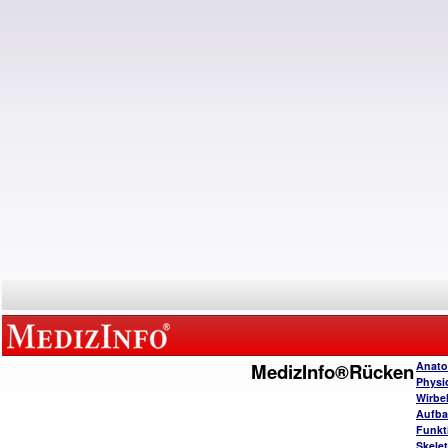
MedizInfo®Rücken
Anato
Physi
Wirbe
Aufba
Funkt
Skele