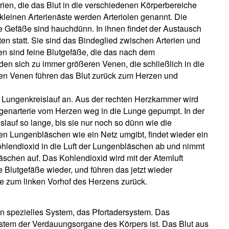
erien, die das Blut in die verschiedenen Körperbereiche
 kleinen Arterienäste werden Arteriolen genannt. Die
ese Gefäße sind hauchdünn. In ihnen findet der Austausch
en statt. Sie sind das Bindeglied zwischen Arterien und
en sind feine Blutgefäße, die das nach dem
den sich zu immer größeren Venen, die schließlich in die
en Venen führen das Blut zurück zum Herzen und
r Lungenkreislauf an. Aus der rechten Herzkammer wird
ungenarterie vom Herzen weg in die Lunge gepumpt. In der
lauf so lange, bis sie nur noch so dünn wie die
inen Lungenbläschen wie ein Netz umgibt, findet wieder ein
Kohlendioxid in die Luft der Lungenbläschen ab und nimmt
läschen auf. Das Kohlendioxid wird mit der Atemluft
 Blutgefäße wieder, und führen das jetzt wieder
e zum linken Vorhof des Herzens zurück.
in spezielles System, das Pfortadersystem. Das
ystem der Verdauungsorgane des Körpers ist. Das Blut aus