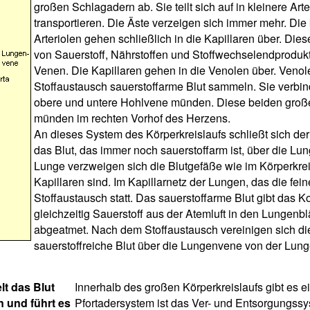
großen Schlagadern ab. Sie teilt sich auf in kleinere Art
transportieren. Die Äste verzeigen sich immer mehr. Die
Arteriolen gehen schließlich in die Kapillaren über. Di
von Sauerstoff, Nährstoffen und Stoffwechselendprodukt
Venen. Die Kapillaren gehen in die Venolen über. Venol
Stoffaustausch sauerstoffarme Blut sammeln. Sie verbin
obere und untere Hohlvene münden. Diese beiden groß
münden im rechten Vorhof des Herzens.
An dieses System des Körperkreislaufs schließt sich de
das Blut, das immer noch sauerstoffarm ist, über die L
Lunge verzweigen sich die Blutgefäße wie im Körperkreis
Kapillaren sind. Im Kapillarnetz der Lungen, das die fe
Stoffaustausch statt. Das sauerstoffarme Blut gibt das 
gleichzeitig Sauerstoff aus der Atemluft in den Lungenb
abgeatmet. Nach dem Stoffaustausch vereinigen sich die
sauerstoffreiche Blut über die Lungenvene von der Lung
t das Blut
Innerhalb des großen Körperkreislaufs gibt es e
 und führt es
Pfortadersystem ist das Ver- und Entsorgungss