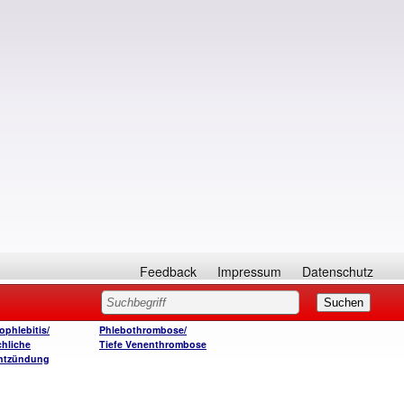
Feedback
Impressum
Datenschutz
phlebitis/
Phlebothrombose/
chliche
Tiefe Venenthrombose
ntzündung