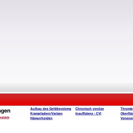
ngen
Aufbau des Gefäßsystems
Chronisch venöse
Thrombo
Krampfadern/Varizen
Insuffizienz - CVI
Oberflä
system
Hämorrhoiden
Venene