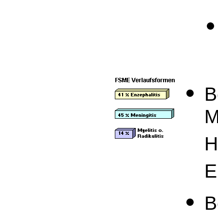
B
M
H
E
B