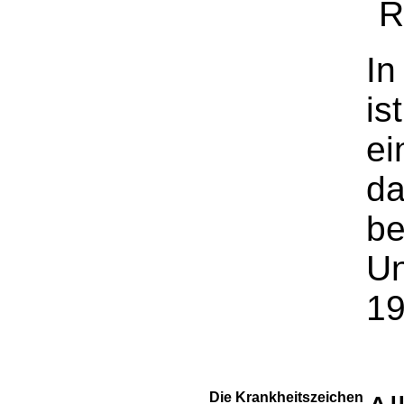
R
In
is
ei
da
be
Un
19
Die Krankheitszeichen