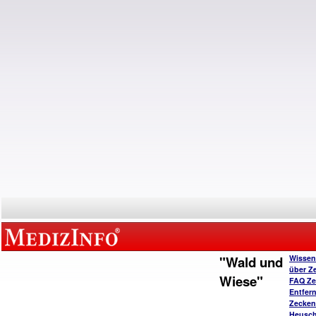
"Wald und
Wissen
über Z
Wiese"
FAQ Ze
Entfer
Zecken
Heusc