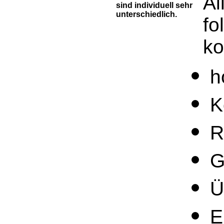
Al
sind individuell sehr
unterschiedlich.
fo
k
h
K
R
G
Ü
E