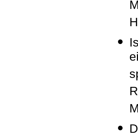
M
H
I
e
s
R
M
D