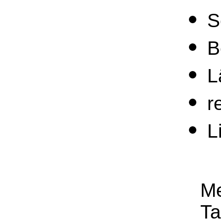
S
B
L
r
L
Me
Ta