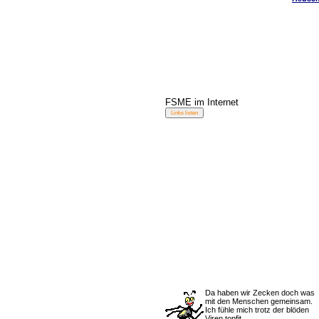
FSME im Internet
Da haben wir Zecken doch was
mit den Menschen gemeinsam.
Ich fühle mich trotz der blöden
Viren topfit.