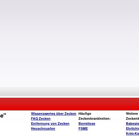
se"
Wissenswertes über Zecken
Häufige
Weitere
FAQ Zecken
Zeckenkrankheiten:
Zeckenk
Entfernung von Zecken
Borreliose
Babesi
Heuschnupfen
FSME
Ehrlich
Krim-Ko