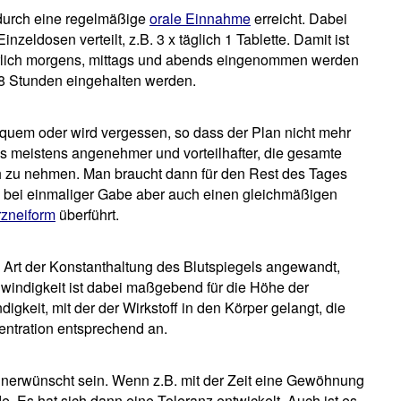
 durch eine regelmäßige
orale Einnahme
erreicht. Dabei
zeldosen verteilt, z.B. 3 x täglich 1 Tablette. Damit ist
kürlich morgens, mittags und abends eingenommen werden
n 8 Stunden eingehalten werden.
quem oder wird vergessen, so dass der Plan nicht mehr
es meistens angenehmer und vorteilhafter, die gesamte
h zu nehmen. Man braucht dann für den Rest des Tages
ff bei einmaliger Gabe aber auch einen gleichmäßigen
rzneiform
überführt.
e Art der Konstanthaltung des Blutspiegels angewandt,
windigkeit ist dabei maßgebend für die Höhe der
igkeit, mit der der Wirkstoff in den Körper gelangt, die
entration entsprechend an.
unerwünscht sein. Wenn z.B. mit der Zeit eine Gewöhnung
 Es hat sich dann eine Toleranz entwickelt. Auch ist es