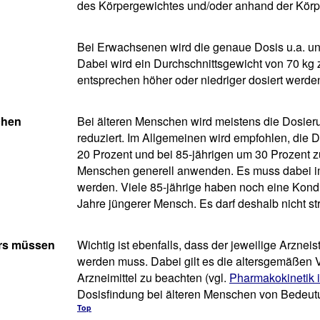
des Körpergewichtes und/oder anhand der Körp
Bei Erwachsenen wird die genaue Dosis u.a. unt
Dabei wird ein Durchschnittsgewicht von 70 kg 
entsprechen höher oder niedriger dosiert werde
chen
Bei älteren Menschen wird meistens die Dosierun
reduziert. Im Allgemeinen wird empfohlen, die D
20 Prozent und bei 85-jährigen um 30 Prozent z
Menschen generell anwenden. Es muss dabei imm
werden. Viele 85-jährige haben noch eine Kond
Jahre jüngerer Mensch. Es darf deshalb nicht s
ers müssen
Wichtig ist ebenfalls, dass der jeweilige Arzneis
werden muss. Dabei gilt es die altersgemäßen 
Arzneimittel zu beachten (vgl.
Pharmakokinetik i
Dosisfindung bei älteren Menschen von Bedeutu
Top