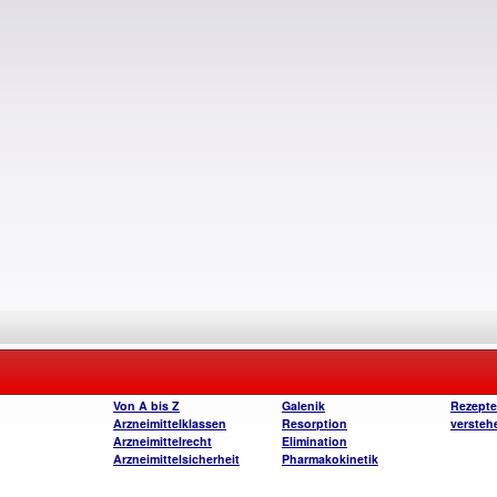
Von A bis Z
Galenik
Rezept
Arzneimittelklassen
Resorption
versteh
Arzneimittelrecht
Elimination
Arzneimittelsicherheit
Pharmakokinetik