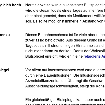
 gleich hoch
Normalerweise wird ein konstanter Blutspiegel
wird die Gesamtdosis eines Tages auf mehrere Ein
aber nicht gemeint, dass ein Medikament will
soll. Es sollte möglichst immer ein Abstand vo
her zu
Dieses Einnahmeschema ist für viele aber unbe
zuverlässig befolgt wird. Aus diesem Grund ist 
Tagesdosis mit einer einzigen Einnahme zu sic
nicht mehr daran zu denken. Damit der Wirksto
Blutspiegel erreicht, wird er in eine
retardierte A
piegel
Vor allem auf Intensivstationen wird eine ander
durch eine Dauerinfusionen. Die Infusionsgesch
Arzneistoffkonzentration. Überragt die Geschwind
Ausscheidungsgeschwindigkeit, steigt die Konz
Ein gleichmäßiger Blutspiegel kann aber auch 
des Körpers an das Medikament entstehen würde.