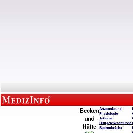
Becken
Anatomie und
Physiologie
und
Arthrose
Hüftgelenksarthrose
Hüfte
Beckenbrüche