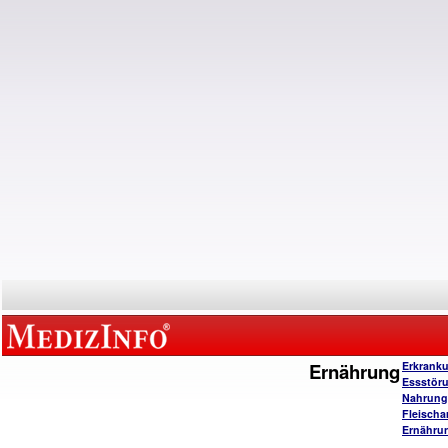
Ernährung
Erkrank
Essstör
Nahrungs
Fleischa
Ernähru