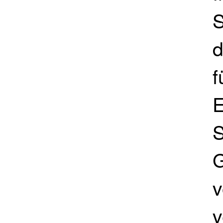
S
d
f
E
S
v
v