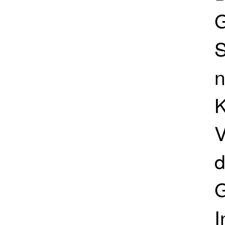
G
S
n
K
V
d
G
I