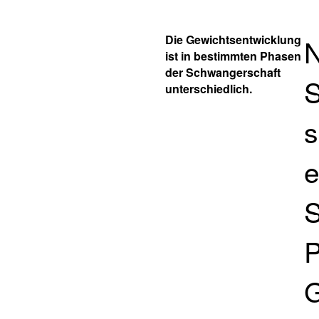
Die Gewichtsentwicklung
N
ist in bestimmten Phasen
der Schwangerschaft
S
unterschiedlich.
s
e
S
P
G