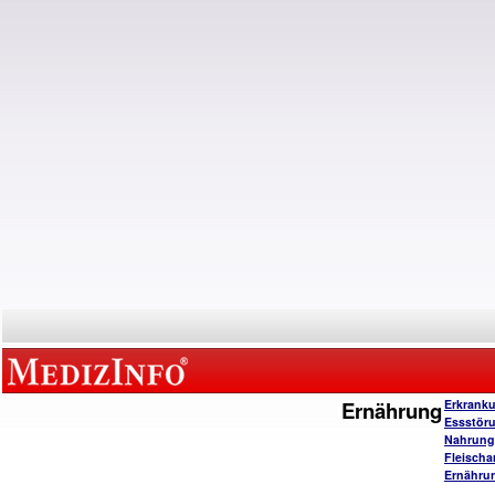
Ernährung
Erkrank
Essstör
Nahrungs
Fleischa
Ernähru