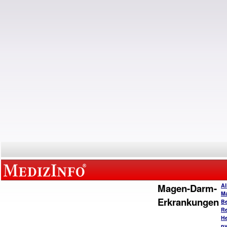
Magen-Darm-
Al
M
Erkrankungen
B
Re
He
py