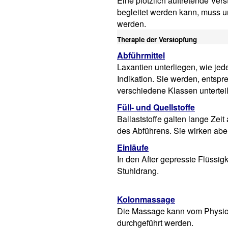
Eine plötzlich auftretende Ve
begleitet werden kann, muss
werden.
Therapie der Verstopfung
Abführmittel
Laxantien unterliegen, wie je
Indikation. Sie werden, entspr
verschiedene Klassen unterteil
Füll- und Quellstoffe
Ballaststoffe galten lange Zei
des Abführens. Sie wirken aber
Einläufe
In den After gepresste Flüssig
Stuhldrang.
Kolonmassage
Die Massage kann vom Physio
durchgeführt werden.