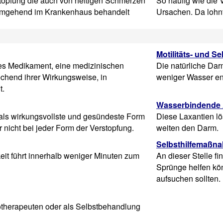
rstopfung die auch von heftigen Schmerzen
So häufig wie die V
 umgehend im Krankenhaus behandelt
Ursachen. Da lohnt 
Motilitäts- und S
des Medikament, eine medizinischen
Die natürliche Da
echend ihrer Wirkungsweise, in
weniger Wasser en
t.
Wasserbindende 
t als wirkungsvollste und gesündeste Form
Diese Laxantien lö
 nicht bei jeder Form der Verstopfung.
weiten den Darm.
Selbsthilfemaßn
keit führt innerhalb weniger Minuten zum
An dieser Stelle f
Sprünge helfen kö
aufsuchen sollten.
therapeuten oder als Selbstbehandlung