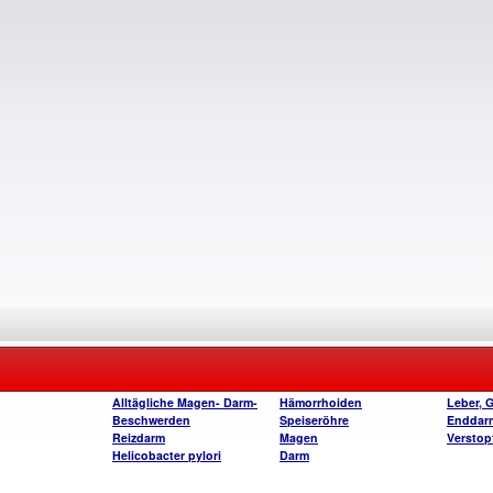
Alltägliche Magen- Darm-
Hämorrhoiden
Leber, 
Beschwerden
Speiseröhre
Enddar
Reizdarm
Magen
Verstop
Helicobacter pylori
Darm