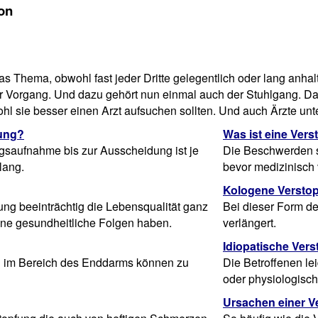
ion
s Thema, obwohl fast jeder Dritte gelegentlich oder lang anhalte
r Vorgang. Und dazu gehört nun einmal auch der Stuhlgang. Das
ohl sie besser einen Arzt aufsuchen sollten. Und auch Ärzte un
uung?
Was ist eine Ver
ngsaufnahme bis zur Ausscheidung ist je
Die Beschwerden s
lang.
bevor medizinisch 
Kologene Versto
ung beeinträchtig die Lebensqualität ganz
Bei dieser Form de
ene gesundheitliche Folgen haben.
verlängert.
Idiopatische Ver
 im Bereich des Enddarms können zu
Die Betroffenen le
oder physiologisch
Ursachen einer V