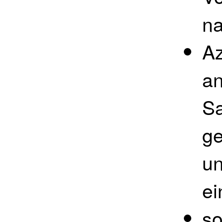
na
Az
an
Sa
ge
un
ei
s