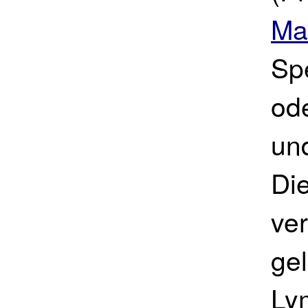
Ma
Sp
od
un
Die
ver
ge
Ly