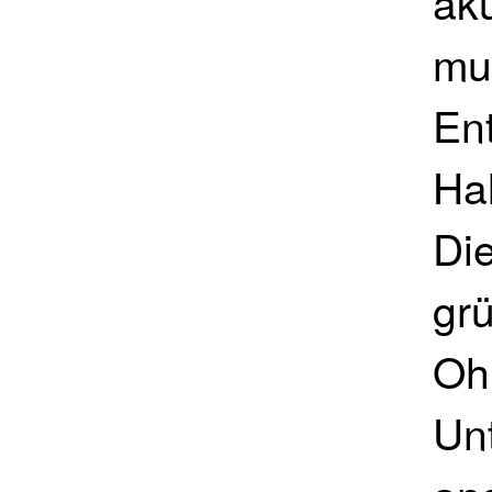
ak
mu
En
Ha
Di
gr
Oh
Un