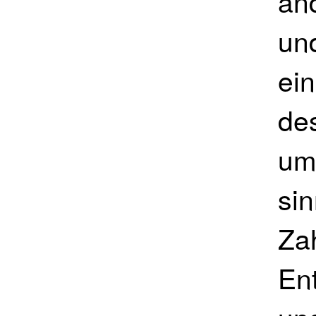
an
un
ei
de
um
sin
Za
En