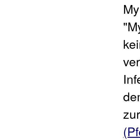
My
"M
ke
ve
Inf
dem
zu
(Pf