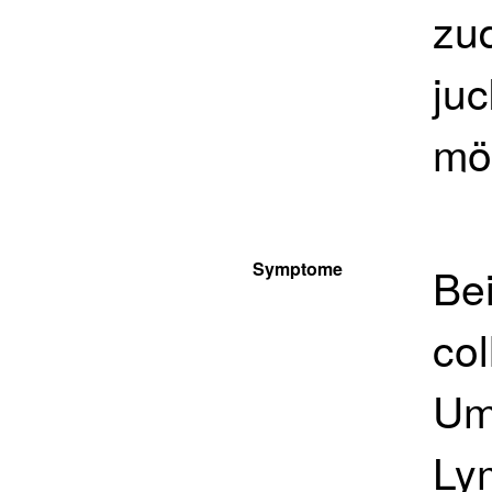
zud
ju
mö
Symptome
Be
col
Um
Ly