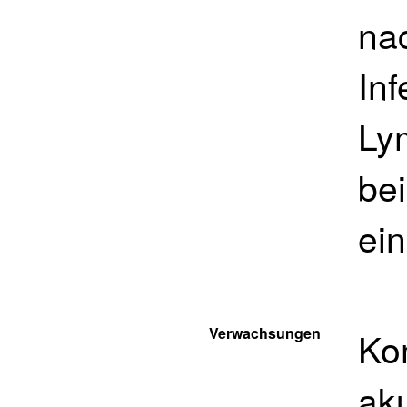
na
Inf
Ly
be
ein
Verwachsungen
Ko
aku