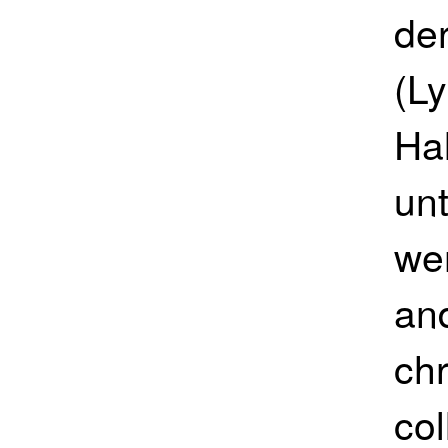
de
(L
Ha
unt
we
an
ch
col