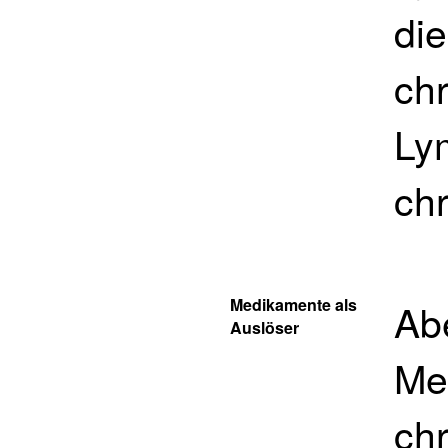
di
chr
Ly
ch
Medikamente als
Ab
Auslöser
Me
ch