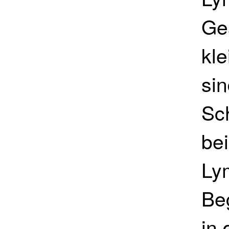
Ge
kle
si
Sc
be
Ly
Be
in 