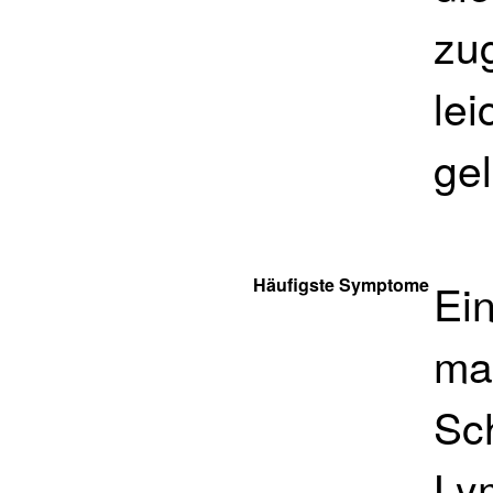
zu
lei
ge
Häufigste Symptome
Ei
ma
Sc
Ly