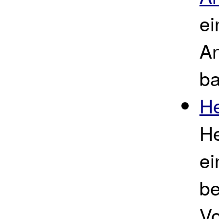
ei
An
ba
He
H
ei
be
V