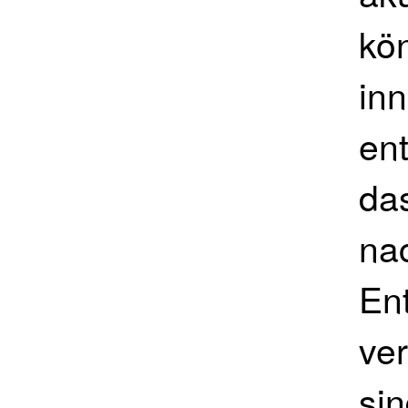
kö
in
ent
da
na
En
ver
si