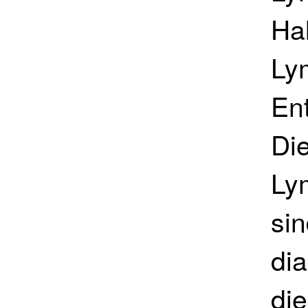
Ha
Ly
En
Di
Ly
sin
dia
di