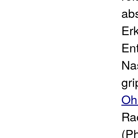
abs
Er
En
Na
gri
Oh
Ra
(Ph