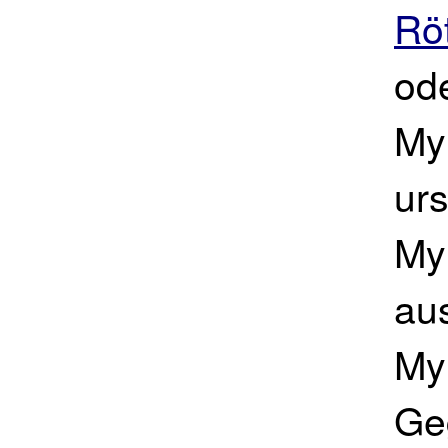
Rö
od
My
urs
My
au
My
Ge