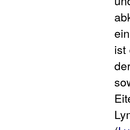
un
abk
ei
is
der
so
Ei
Ly