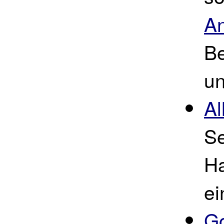
An
B
u
Al
S
Ha
ei
G