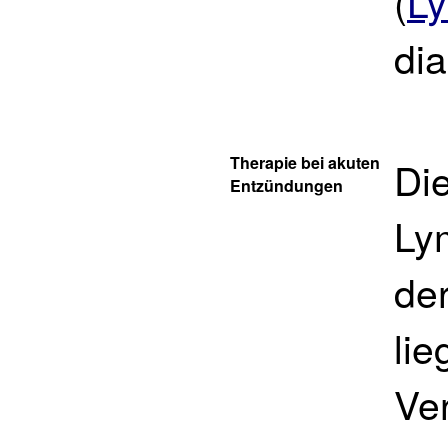
(
L
dia
Therapie bei akuten
Di
Entzündungen
Lym
de
lie
Ve