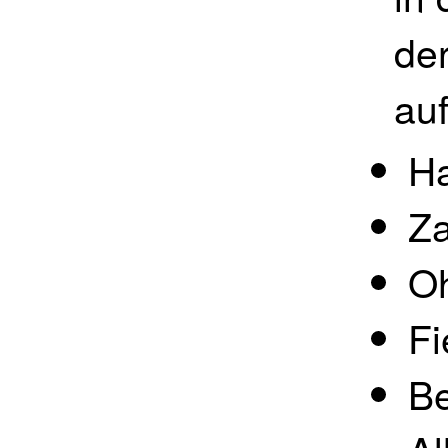
de
au
H
Z
O
Fi
Be