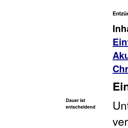
Entzü
Inh
Ein
Aku
Chr
Ei
Dauer ist
Unt
entscheidend
ve