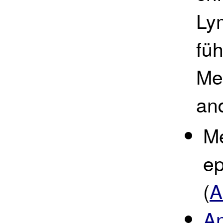
Ly
fü
Me
an
M
ep
(
A
An