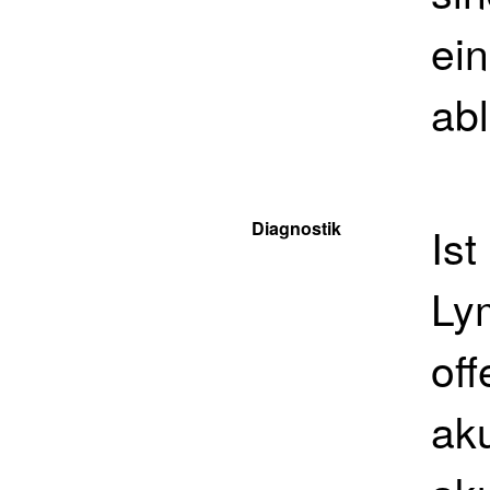
ei
abl
Diagnostik
Ist
Lym
off
aku