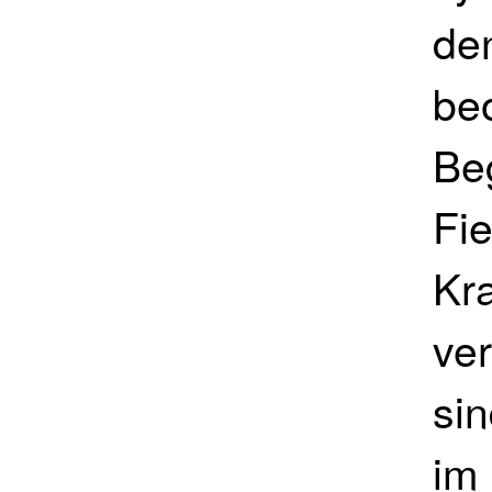
den
be
Be
Fi
Kra
ve
si
im 