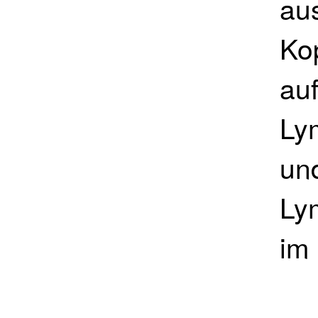
au
Kop
auf
Ly
un
Ly
im