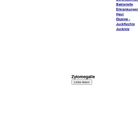
Bakterielle
Erkrankungen
Haut
Ekzeme -
Juckflechte
Juckreiz
Zytomegalie