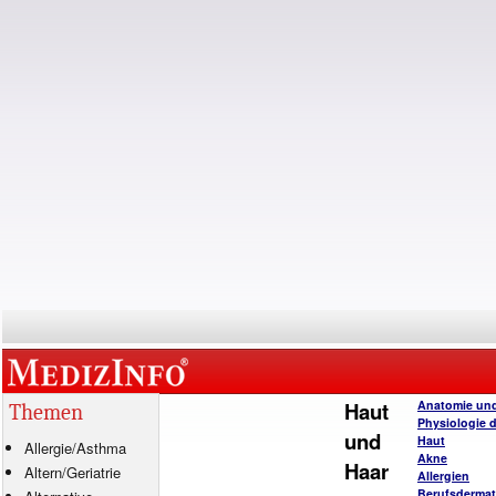
Haut
Anatomie un
Themen
Physiologie 
und
Haut
Allergie
/
Asthma
Akne
Haar
Altern/Geriatrie
Allergien
Berufsderma