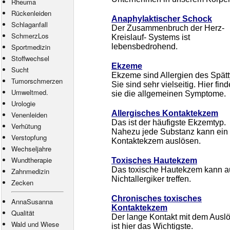
Rheuma
Rückenleiden
Anaphylaktischer Schock
Schlaganfall
Der Zusammenbruch der Herz-
SchmerzLos
Kreislauf- Systems ist
Sportmedizin
lebensbedrohend.
Stoffwechsel
Ekzeme
Sucht
Ekzeme sind Allergien des Spätt
Tumorschmerzen
Sie sind sehr vielseitig. Hier fin
Umweltmed.
sie die allgemeinen Symptome.
Urologie
Allergisches Kontaktekzem
Venenleiden
Das ist der häufigste Ekzemtyp.
Verhütung
Nahezu jede Substanz kann ein
Verstopfung
Kontaktekzem auslösen.
Wechseljahre
Wundtherapie
Toxisches Hautekzem
Das toxische Hautekzem kann 
Zahnmedizin
Nichtallergiker treffen.
Zecken
Chronisches toxisches
AnnaSusanna
Kontaktekzem
Qualität
Der lange Kontakt mit dem Ausl
Wald und Wiese
ist hier das Wichtigste.