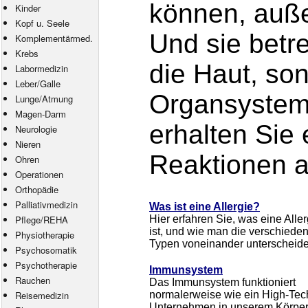
können, außer
Kinder
Kopf u. Seele
Und sie betre
Komplementärmed.
Krebs
die Haut, so
Labormedizin
Leber/Galle
Organsysteme
Lunge/Atmung
Magen-Darm
erhalten Sie 
Neurologie
Nieren
Reaktionen a
Ohren
Operationen
Orthopädie
Palliativmedizin
Was ist eine Allergie?
Pflege
/
REHA
Hier erfahren Sie, was eine Aller
ist, und wie man die verschiede
Physiotherapie
Typen voneinander unterscheide
Psychosomatik
Psychotherapie
Immunsystem
Rauchen
Das Immunsystem funktioniert
Reisemedizin
normalerweise wie ein High-Tec
Unternehmen in unserem Körper