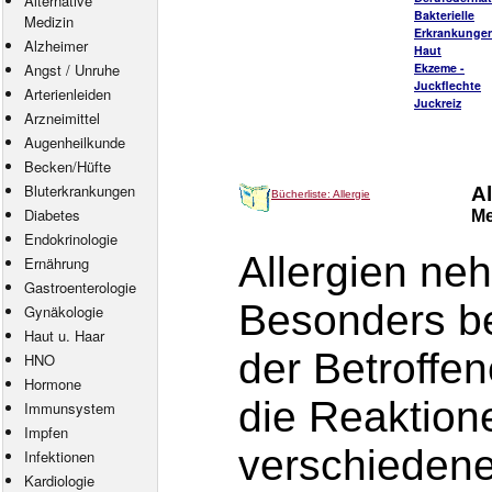
Alternative
Bakterielle
Medizin
Erkrankungen
Alzheimer
Haut
Angst
/
Unruhe
Ekzeme -
Juckflechte
Arterienleiden
Juckreiz
Arzneimittel
Augenheilkunde
Becken/Hüfte
Bluterkrankungen
Al
Bücherliste: Allergie
Diabetes
Me
Endokrinologie
Allergien ne
Ernährung
Gastroenterologie
Besonders be
Gynäkologie
Haut u. Haar
der Betroffen
HNO
Hormone
die Reaktion
Immunsystem
Impfen
verschiedene
Infektionen
Kardiologie