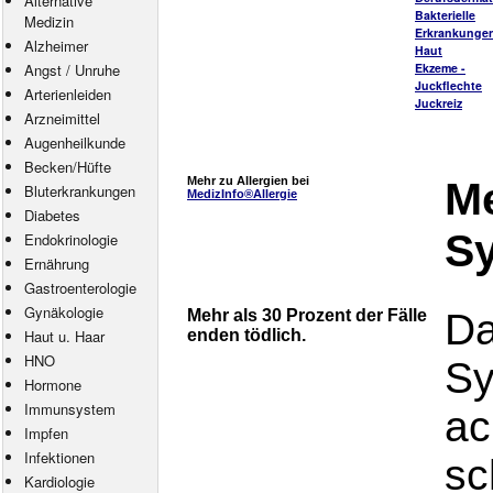
Alternative
Bakterielle
Medizin
Erkrankungen
Alzheimer
Haut
Angst
/
Unruhe
Ekzeme -
Juckflechte
Arterienleiden
Juckreiz
Arzneimittel
Augenheilkunde
Becken/Hüfte
Mehr zu Allergien bei
Me
Bluterkrankungen
MedizInfo®Allergie
Diabetes
S
Endokrinologie
Ernährung
Gastroenterologie
Gynäkologie
Mehr als 30 Prozent der Fälle
Da
Haut u. Haar
enden tödlich.
HNO
Sy
Hormone
Immunsystem
ac
Impfen
Infektionen
sc
Kardiologie