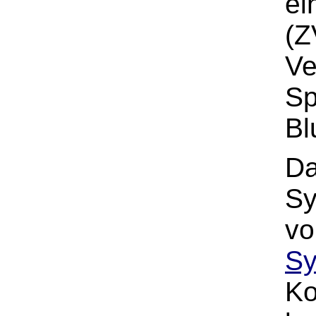
ei
(Z
Ve
Sp
Bl
Da
Sy
v
S
Ko