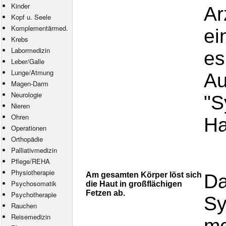
Kinder
Ar
Kopf u. Seele
Komplementärmed.
ei
Krebs
Labormedizin
es
Leber/Galle
Lunge/Atmung
Au
Magen-Darm
Neurologie
"S
Nieren
Ohren
Ha
Operationen
Orthopädie
Palliativmedizin
Pflege
/
REHA
Physiotherapie
Am gesamten Körper löst sich
Da
Psychosomatik
die Haut in großflächigen
Fetzen ab.
Psychotherapie
Sy
Rauchen
Reisemedizin
me