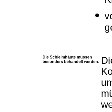
K
v
g
Die Schleimhäute müssen
Di
besonders behandelt werden.
Ko
um
mü
we