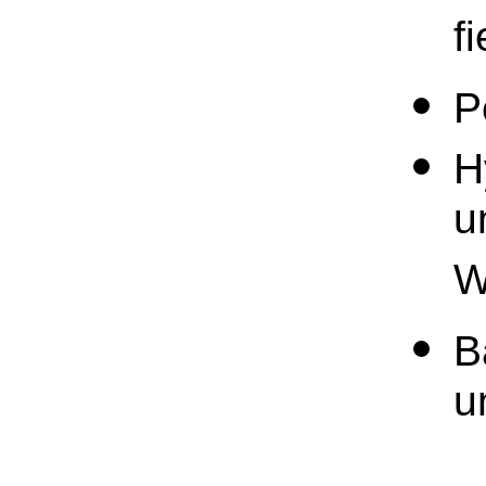
f
P
H
u
W
B
u