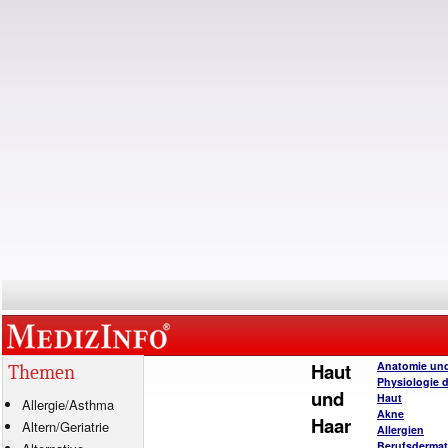
Haut
Anatomie un
Themen
Physiologie 
und
Haut
Allergie
/
Asthma
Akne
Haar
Altern/Geriatrie
Allergien
Berufsderma