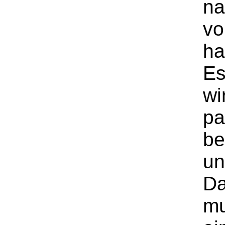
na
vo
ha
Es
wi
pa
be
un
Da
mu