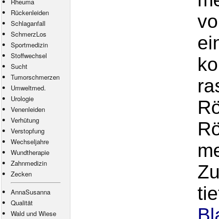
Rheuma
Rückenleiden
vo
Schlaganfall
SchmerzLos
ei
Sportmedizin
Stoffwechsel
ko
Sucht
Tumorschmerzen
ra
Umweltmed.
Urologie
Rö
Venenleiden
Verhütung
Rö
Verstopfung
Wechseljahre
me
Wundtherapie
Zahnmedizin
Zu
Zecken
ti
AnnaSusanna
Qualität
Bl
Wald und Wiese