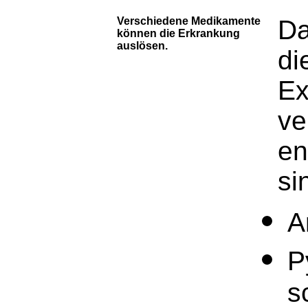
Verschiedene Medikamente
Da
können die Erkrankung
auslösen.
di
Ex
ve
en
si
A
P
s