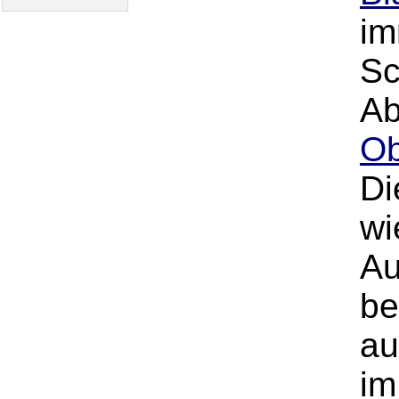
im
Sc
Ab
Ob
Di
wi
Au
be
au
im