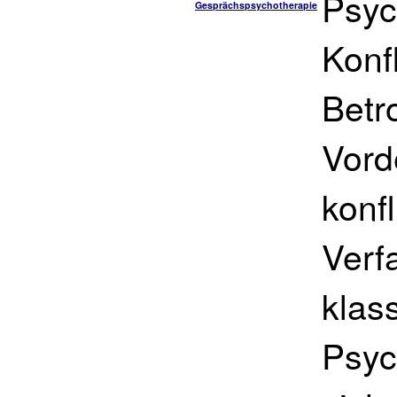
Psyc
Gesprächspsychotherapie
Konfl
Betr
Vord
konfl
Verfa
klas
Psyc