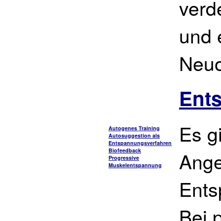
verd
und 
Neuo
Ent
Es gi
Autogenes Training
Autosuggestion als
Entspannungsverfahren
Biofeedback
Ange
Progressive
Muskelentspannung
Ents
Bei 