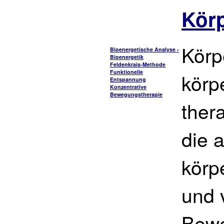
Körp
Körp
Bioenergetische Analyse -
Bioenergetik
Feldenkrais-Methode
Funktionelle
körpe
Entspannung
Konzentrative
Bewegungstherapie
ther
die 
körp
und 
Bewe