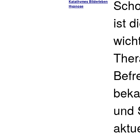
Scho
Katathymes Bilderleben
Hypnose
ist 
wich
Ther
Befr
beka
und 
aktu