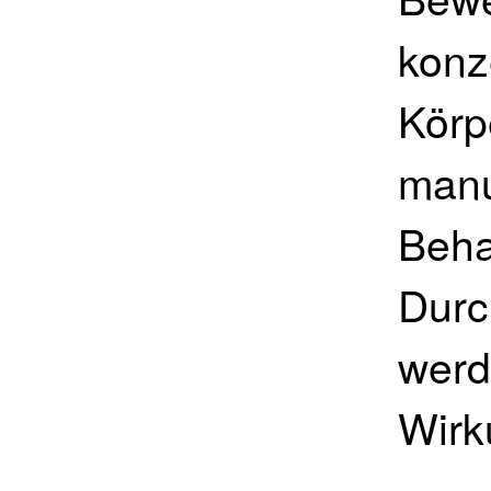
konz
Körp
manu
Beha
Durc
werd
Wirk