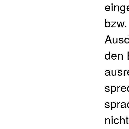
eing
bzw.
Ausd
den 
ausr
spre
spra
nicht