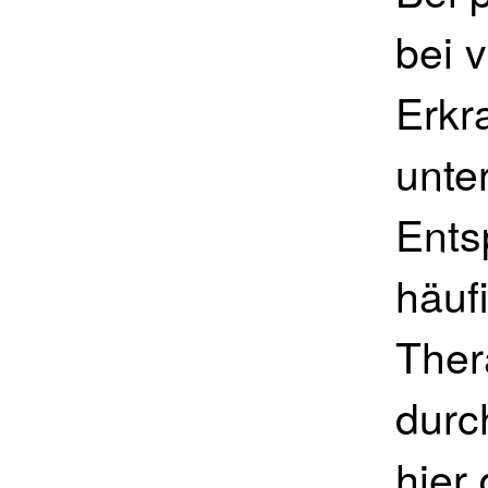
bei 
Erkr
unte
Ents
häuf
Ther
durc
hier