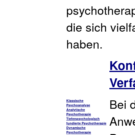
psychotherap
die sich viel
haben.
Konf
Verf
Bei 
Klassische
Psychoanalyse
Analytische
Psychotherapie
Anw
Tiefenpsychologisch
fundierte Psychotherapie
Dynamische
Psychotherapie