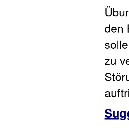
Übun
den 
soll
zu v
Stör
auftri
Sugg