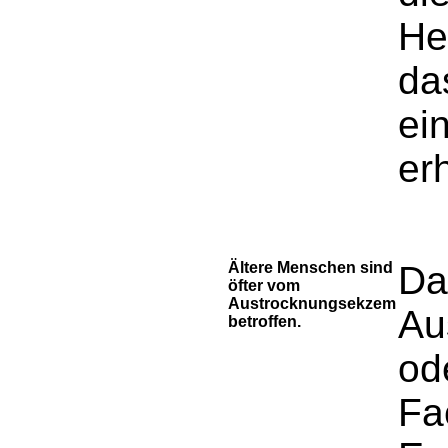
He
da
ei
er
Ältere Menschen sind
Da
öfter vom
Austrocknungsekzem
Au
betroffen.
od
Fa