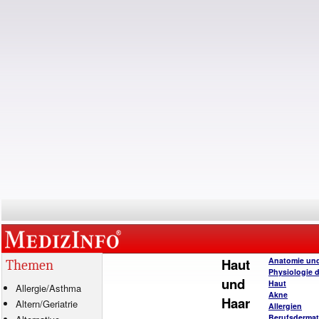
Haut
Anatomie un
Themen
Physiologie 
und
Haut
Allergie
/
Asthma
Akne
Haar
Altern/Geriatrie
Allergien
Berufsderma