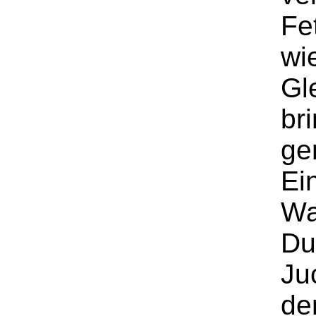
Fe
wi
Gl
br
ge
Ei
Wa
Du
Ju
der