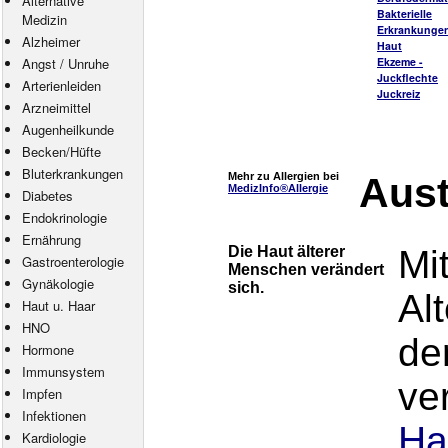
Alternative
Bakterielle
Medizin
Erkrankungen
Alzheimer
Haut
Angst
/
Unruhe
Ekzeme -
Juckflechte
Arterienleiden
Juckreiz
Arzneimittel
Augenheilkunde
Becken/Hüfte
Bluterkrankungen
Mehr zu Allergien bei
Aus
MedizInfo®Allergie
Diabetes
Endokrinologie
Ernährung
Die Haut älterer
Mi
Gastroenterologie
Menschen verändert
Gynäkologie
sich.
Al
Haut u. Haar
HNO
de
Hormone
Immunsystem
ve
Impfen
Infektionen
Ha
Kardiologie