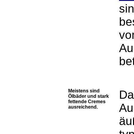
si
be
vo
Au
bet
Meistens sind
Da
Ölbäder und stark
fettende Cremes
Au
ausreichend.
äu