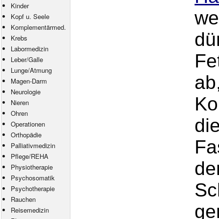
Kinder
we
Kopf u. Seele
Komplementärmed.
dü
Krebs
Labormedizin
Fe
Leber/Galle
Lunge/Atmung
ab
Magen-Darm
Neurologie
Ko
Nieren
Ohren
di
Operationen
Orthopädie
Fa
Palliativmedizin
Pflege
/
REHA
de
Physiotherapie
Psychosomatik
Sc
Psychotherapie
Rauchen
ge
Reisemedizin