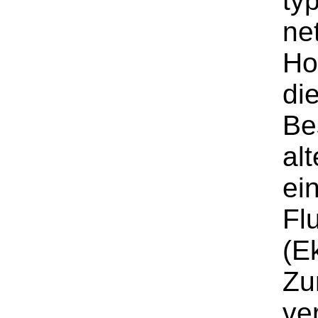
ty
ne
Ho
di
Be
al
ei
Fl
(E
Zu
ve