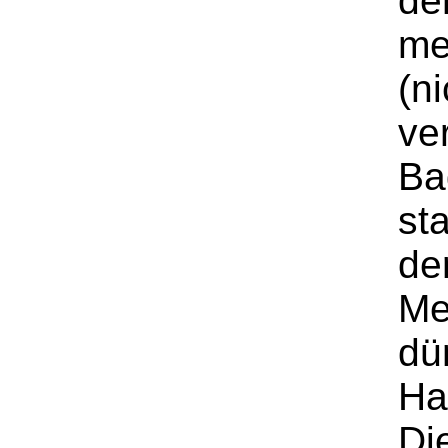
de
me
(ni
ve
Ba
st
de
Me
dü
Ha
Di