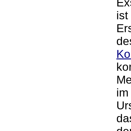
Ex
is
Er
de
Ko
ko
Me
im
Ur
da