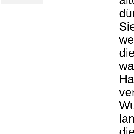
äl
dü
Si
we
di
wa
Hau
ve
Wu
la
di