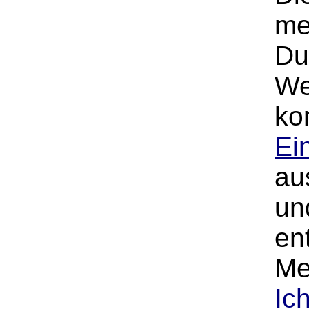
me
Du
We
ko
Ei
au
un
en
Me
Ic