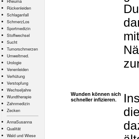
Rheuma
Du
Rückenleiden
Schlaganfall
da
SchmerzLos
Sportmedizin
mi
Stoffwechsel
Sucht
Nä
Tumorschmerzen
Umweltmed.
zu
Urologie
Venenleiden
Verhütung
Verstopfung
Wechseljahre
Wunden können sich
In
Wundtherapie
schneller infizieren.
Zahnmedizin
di
Zecken
AnnaSusanna
da
Qualität
Wald und Wiese