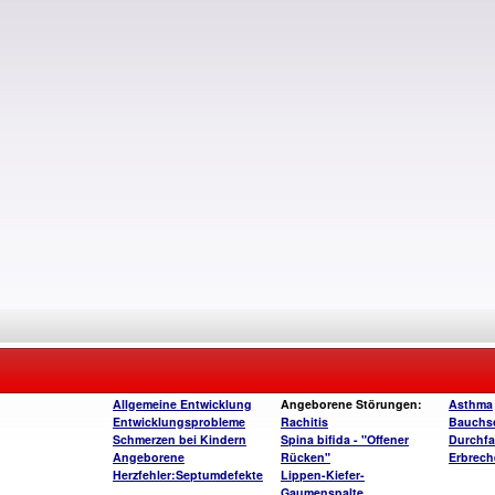
Allgemeine Entwicklung
Angeborene Störungen:
Asthma
Entwicklungsprobleme
Rachitis
Bauchs
Schmerzen bei Kindern
Spina bifida - "Offener
Durchfa
Angeborene
Rücken"
Erbrech
Herzfehler:Septumdefekte
Lippen-Kiefer-
Gaumenspalte