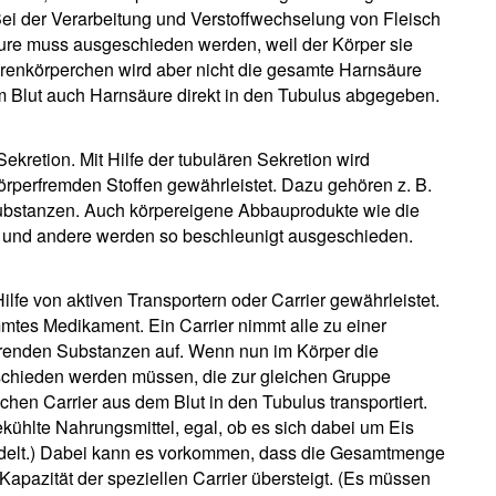
). Bei der Verarbeitung und Verstoffwechselung von Fleisch
äure muss ausgeschieden werden, weil der Körper sie
ierenkörperchen wird aber nicht die gesamte Harnsäure
m Blut auch Harnsäure direkt in den Tubulus abgegeben.
ekretion. Mit Hilfe der tubulären Sekretion wird
rperfremden Stoffen gewährleistet. Dazu gehören z. B.
ubstanzen. Auch körpereigene Abbauprodukte wie die
 und andere werden so beschleunigt ausgeschieden.
ilfe von aktiven Transportern oder Carrier gewährleistet.
immtes Medikament. Ein Carrier nimmt alle zu einer
enden Substanzen auf. Wenn nun im Körper die
hieden werden müssen, die zur gleichen Gruppe
hen Carrier aus dem Blut in den Tubulus transportiert.
ekühlte Nahrungsmittel, egal, ob es sich dabei um Eis
ndelt.) Dabei kann es vorkommen, dass die Gesamtmenge
apazität der speziellen Carrier übersteigt. (Es müssen