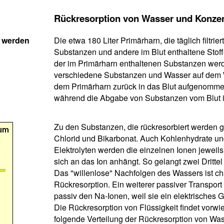
Rückresorption von Wasser und Konzen
 werden
Die etwa 180 Liter Primärharn, die täglich filtrie
Substanzen und andere im Blut enthaltene Stoffe
der im Primärharn enthaltenen Substanzen wer
verschiedene Substanzen und Wasser auf dem
dem Primärharn zurück in das Blut aufgenomme
während die Abgabe von Substanzen vom Blut in
Zu den Substanzen, die rückresorbiert werden ge
Chlorid und Bikarbonat. Auch Kohlenhydrate un
Elektrolyten werden die einzelnen Ionen jeweil
sich an das Ion anhängt. So gelangt zwei Dritte
Das "willenlose" Nachfolgen des Wassers ist cha
Rückresorption. Ein weiterer passiver Transport 
passiv den Na-Ionen, weil sie ein elektrisches 
Die Rückresorption von Flüssigkeit findet vorwi
folgende Verteilung der Rückresorption von Wa