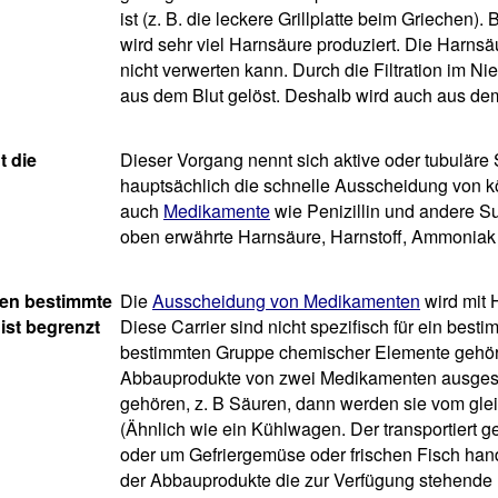
ist (z. B. die leckere Grillplatte beim Griechen
wird sehr viel Harnsäure produziert. Die Harns
nicht verwerten kann. Durch die Filtration im N
aus dem Blut gelöst. Deshalb wird auch aus de
t die
Dieser Vorgang nennt sich aktive oder tubuläre S
hauptsächlich die schnelle Ausscheidung von kö
auch
Medikamente
wie Penizillin und andere S
oben erwährte Harnsäure, Harnstoff, Ammoniak
ren bestimmte
Die
Ausscheidung von Medikamenten
wird mit H
 ist begrenzt
Diese Carrier sind nicht spezifisch für ein best
bestimmten Gruppe chemischer Elemente gehör
Abbauprodukte von zwei Medikamenten ausgesc
gehören, z. B Säuren, dann werden sie vom gleic
(Ähnlich wie ein Kühlwagen. Der transportiert g
oder um Gefriergemüse oder frischen Fisch ha
der Abbauprodukte die zur Verfügung stehende K