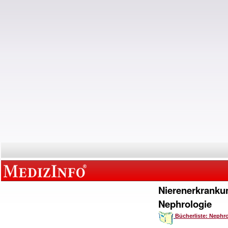
Nierenerkranku
Nephrologie
Bücherliste: Nephr