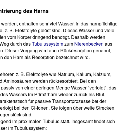
trierung des Harns
rt werden, enthalten sehr viel Wasser, in das harnpflichtige
, z. B. Elektrolyte gelöst sind. Dieses Wasser und viele
den vom Körper dringend benötigt. Deshalb werden
 Weg durch das
Tubulussystem
zum
Nierenbecken
aus
n. Dieser Vorgang wird auch Rückresorption genannt,
 den Harn als Resorption bezeichnet wird.
hören z. B. Elektrolyte wie Natrium, Kalium, Kalzium,
d Aminosäuren werden rückresorbiert. Bei den
s passiv von einer geringen Menge Wasser "verfolgt", das
l des Wassers im Primärharn wieder zurück ins Blut.
rakteristisch für passive Transportprozesse bei der
erfolgt bei den Cl-Ionen. Sie folgen über weite Strecken
Gegenstück sind.
egend im proximalen Tubulus statt. Insgesamt findet sich
sser im Tubulussystem: