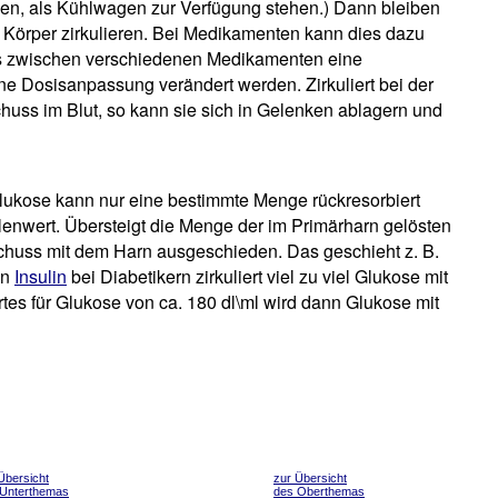
den, als Kühlwagen zur Verfügung stehen.) Dann bleiben
m Körper zirkulieren. Bei Medikamenten kann dies dazu
ass zwischen verschiedenen Medikamenten eine
ne Dosisanpassung verändert werden. Zirkuliert bei der
uss im Blut, so kann sie sich in Gelenken ablagern und
lukose kann nur eine bestimmte Menge rückresorbiert
enwert. Übersteigt die Menge der im Primärharn gelösten
schuss mit dem Harn ausgeschieden. Das geschieht z. B.
an
Insulin
bei Diabetikern zirkuliert viel zu viel Glukose mit
es für Glukose von ca. 180 dl\ml wird dann Glukose mit
Übersicht
zur Übersicht
 Unterthemas
des Oberthemas