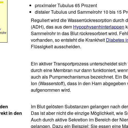
proximaler Tubulus 65 Prozent
distaler Tubulus und Sammelrohr 10 bis 15 Pr
Reguliert wird die Wasserrückresorption durch
(ADH), das aus dem
Hypophysenhinterlappen
k
Sammelrohr in das Blut rückresorbiert wird. Feh
vorhanden, so entsteht die Krankheit
Diabetes i
Flüssigkeit ausscheiden.
Ein aktiver Transportprozess unterscheidet sich 
durch eine Membran nur dann funktioniert, wenn 
auch als Pumpmechanismus bezeichnet. Ein Beis
Ion (Wasserstoff), dass in den Harn abgegeben wi
aufgenommen wird.
rden
Im Blut gelösten Substanzen gelangen nach der 
ekt in den
Das ist aber nicht die einzige Möglichkeit, wi
Auch durch aktive Sekretion im Bereich der Ni
gelangen. Dazu ein Beispiel: Sie essen eine Ma