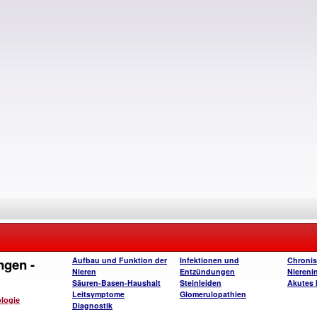
ngen -
Aufbau und Funktion der
Infektionen und
Chroni
Nieren
Entzündungen
Nierenin
Säuren-Basen-Haushalt
Steinleiden
Akutes 
Leitsymptome
Glomerulopathien
ologie
Diagnostik