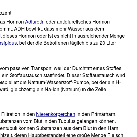
ozent
 das Hormon
Adiuretin
oder antidiuretisches Hormon
ommt. ADH bewirkt, dass mehr Wasser aus dem
lt dieses Hormon oder ist es nicht in ausreichender Menge
nsipidus
, bei der die Betroffenen täglich bis zu 20 Liter
vom passiven Transport, weil der Durchtritt eines Stoffes
ein Stoffaustausch stattfindet. Dieser Stoffaustausch wird
piel ist die Natrium-Wasserstoff-Pumpe, bei der ein H-
rd, gleichzeitig ein Na-Ion (Natrium) in die Zelle
Filtration in den
Nierenkörperchen
in den Primärharn.
e Substanzen vom Blut in den Tubulus gelangen können.
erentubuli können Substanzen aus dem Blut in den Harn
hlzeit, deren Hauptbestandteil eine große Menge Fleisch