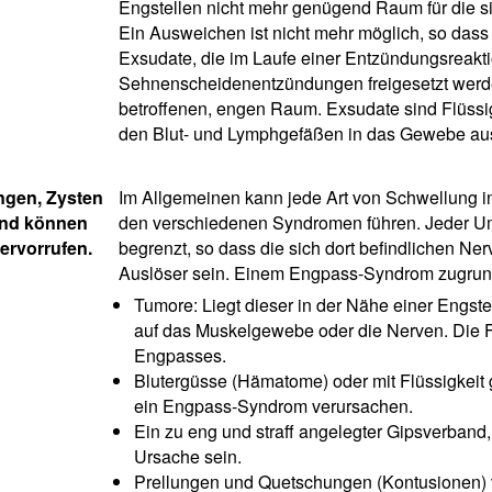
Engstellen nicht mehr genügend Raum für die si
Ein Ausweichen ist nicht mehr möglich, so das
Exsudate, die im Laufe einer Entzündungsreakti
Sehnenscheidenentzündungen freigesetzt werden
betroffenen, engen Raum. Exsudate sind Flüssig
den Blut- und Lymphgefäßen in das Gewebe aus
ngen, Zysten
Im Allgemeinen kann jede Art von Schwellung i
and können
den verschiedenen Syndromen führen. Jeder U
ervorrufen.
begrenzt, so dass die sich dort befindlichen Ne
Auslöser sein. Einem Engpass-Syndrom zugrund
Tumore: Liegt dieser in der Nähe einer Engste
auf das Muskelgewebe oder die Nerven. Die F
Engpasses.
Blutergüsse (Hämatome) oder mit Flüssigkeit
ein Engpass-Syndrom verursachen.
Ein zu eng und straff angelegter Gipsverband
Ursache sein.
Prellungen und Quetschungen (Kontusionen) 