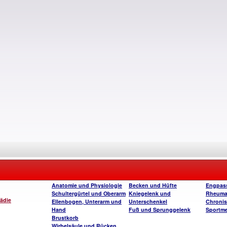
Anatomie und Physiologie
Becken und Hüfte
Engpas
Schultergürtel und Oberarm
Kniegelenk und
Rheum
pädie
Ellenbogen, Unterarm und
Unterschenkel
Chroni
Hand
Fuß und Sprunggelenk
Sportme
Brustkorb
Wirbelsäule und Rücken