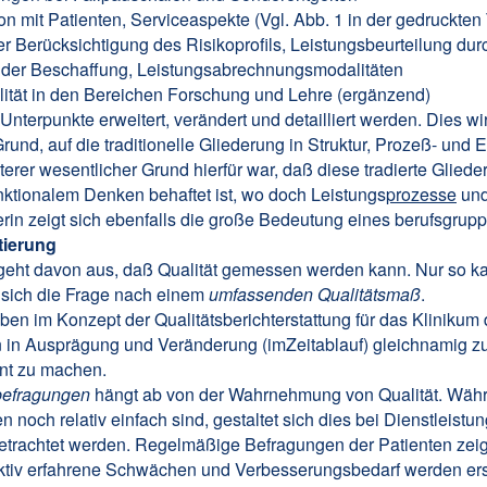
on mit Patienten, Serviceaspekte (Vgl. Abb. 1 in der gedruckten
r Berücksichtigung des Risikoprofils, Leistungsbeurteilung dur
tät der Beschaffung, Leistungsabrechnungsmodalitäten
lität in den Bereichen Forschung und Lehre (ergänzend)
Unterpunkte erweitert, verändert und detailliert werden. Dies 
Grund, auf die traditionelle Gliederung in Struktur, Prozeß- und 
terer wesentlicher Grund hierfür war, daß diese tradierte Gliede
unktionalem Denken behaftet ist, wo doch Leistungs
prozesse
und
ierin zeigt sich ebenfalls die große Bedeutung eines berufsgr
tierung
g geht davon aus, daß Qualität gemessen werden kann. Nur so k
t sich die Frage nach einem
umfassenden Qualitätsmaß
.
ben im Konzept der Qualitätsberichterstattung für das Klinikum
en in Ausprägung und Veränderung (imZeitablauf) gleichnamig
nt zu machen.
nbefragungen
hängt ab von der Wahrnehmung von Qualität. Währe
noch relativ einfach sind, gestaltet sich dies bei Dienstleistunge
etrachtet werden. Regelmäßige Befragungen der Patienten zeigen
jektiv erfahrene Schwächen und Verbesserungsbedarf werden ersi