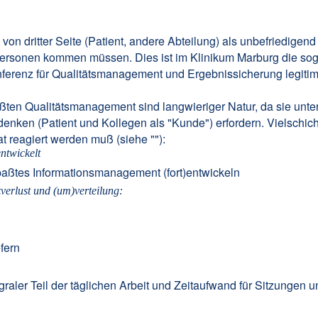
 von dritter Seite (Patient, andere Abteilung) als unbefriedigend
 Personen kommen müssen. Dies ist im Klinikum Marburg die sog
ferenz für Qualitätsmanagement und Ergebnissicherung legitimie
en Qualitätsmanagement sind langwieriger Natur, da sie unter
mdenken (Patient und Kollegen als "Kunde") erfordern. Vielsc
t reagiert werden muß (siehe ""):
en
twickelt
aßtes Informationsmanagement (fort)entwickeln
erlust und (um)verteilung:
fern
graler Teil der täglichen Arbeit und Zeitaufwand für Sitzungen un