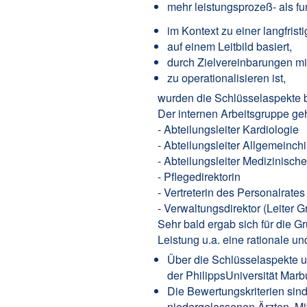
mehr leistungsprozeß- als fu
im Kontext zu einer langfri
auf einem Leitbild basiert,
durch Zielvereinbarungen mi
zu operationalisieren ist,
wurden die Schlüsselaspekte b
Der internen Arbeitsgruppe ge
- Abteilungsleiter Kardiologie
- Abteilungsleiter Allgemeinchi
- Abteilungsleiter Medizinisch
- Pflegedirektorin
- Vertreterin des Personalrates
- Verwaltungsdirektor (Leiter G
Sehr bald ergab sich für die G
Leistung u.a. eine rationale un
Über die Schlüsselaspekte un
der PhilippsUniversität Marb
Die Bewertungskriterien sin
niedergelassenen Ärzten, Mit