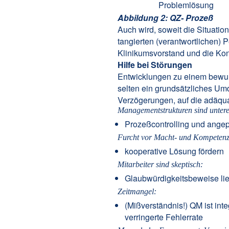
Problemlösung
Abbildung 2: QZ- Prozeß
Auch wird, soweit die Situation
tangierten (verantwortlichen)
Klinikumsvorstand und die Kon
Hilfe bei Störungen
Entwicklungen zu einem bewußt
selten ein grundsätzliches U
Verzögerungen, auf die adäqua
Managementstrukturen sind unter
Prozeßcontrolling und angep
Furcht vor Macht- und Kompetenzv
kooperative Lösung fördern
Mitarbeiter sind skeptisch:
Glaubwürdigkeitsbeweise lie
Zeitma
ngel:
(Mißverständnis!) QM ist inte
verringerte Fehlerrate