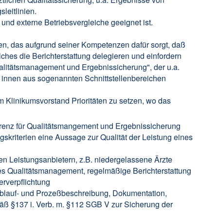
leitlinien.
- und externe Betriebsvergleiche geeignet ist.
en, das aufgrund seiner Kompetenzen dafür sorgt, daß
lches die Berichterstattung delegieren und einfordern
ualitätsmanagement und Ergebnissicherung", der u.a.
er/ innen aus sogenannten Schnittstellenbereichen
m Klinikumsvorstand Prioritäten zu setzen, wo das
erenz für Qualitätsmangement und Ergebnissicherung
skriterien eine Aussage zur Qualität der Leistung eines
ren Leistungsanbietern, z.B. niedergelassene Ärzte
rtes Qualitätsmanagement, regelmäßige Berichterstattung
erverpflichtung
 Ablauf- und Prozeßbeschreibung, Dokumentation,
ß §137 i. Verb. m. §112 SGB V zur Sicherung der