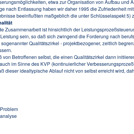
serungsmöglichkeiten, etwa zur Organisation von Aufbau und Abl
ge nach Entlassung haben wir daher 1995 die Zufriedenheit m
gebnisse beeinflußten maßgeblich die unter Schlüsselaspekt 5) 
alität
e Zusammenarbeit ist hinsichtlich der Leistungsprozeßsteuerun
r Leistung sein, so daß sich zwingend die Forderung nach beru
it sogenannter Qualitätszirkel - projektbezogener, zeitlich begr
ssern.
von Betroffenen selbst, die einen Qualitätszirkel dann initiiere
 auch im Sinne des KVP (kontinuierlicher Verbesserungsprozeß
 dieser idealtypische Ablauf nicht von selbst erreicht wird, da
Problem
analyse