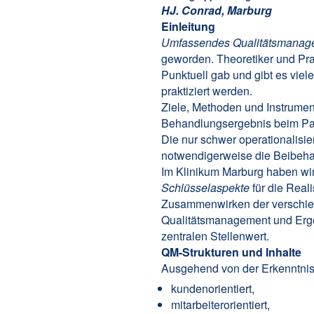
HJ. Conrad, Marburg
Einleitung
Umfassendes Qualitätsmanag
geworden. Theoretiker und Pra
Punktuell gab und gibt es viel
praktiziert werden.
Ziele, Methoden und Instrumen
Behandlungsergebnis beim Pati
Die nur schwer operationalisie
notwendigerweise die Beibehal
Im Klinikum Marburg haben wir
Schlüsselaspekte
für die Real
Zusammenwirken der verschied
Qualitätsmanagement und Ergebni
zentralen Stellenwert.
QM-Strukturen und Inha
lte
Ausgehend von der Erkenntni
kundenorientiert,
mitarbeiterorientiert,