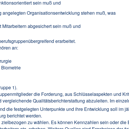
nktionsorientiert sein muß und
stig angelegten Organisationsentwicklung stehen muß, was
t Mitarbeitern abgesichert sein muß und
erufsgruppenübergreifend erarbeitet.
hören an:
rurgie
e Biometrie
ruppe 1).
ruppenmitglieder die Forderung, aus Schlüsselaspekten und Kri
d vergleichende Qualitätsberichterstattung abzuleiten. Im einzel
d die festgelegten Unterpunkte und ihre Entwicklung soll im jäh
urg berichtet werden.
d zielbezogen zu wählen. Es können Kennzahlen sein oder die
arbeitern etc. erhoben. Weitere Quellen sind Ergebnisse der är