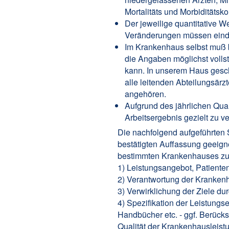
Mortalitäts und Morbiditätsk
Der jeweilige quantitative We
Veränderungen müssen eindeu
Im Krankenhaus selbst muß b
die Angaben möglichst vollst
kann. In unserem Haus gesch
alle leitenden Abteilungsärz
angehören.
Aufgrund des jährlichen Qual
Arbeitsergebnis gezielt zu ve
Die nachfolgend aufgeführten 
bestätigten Auffassung geeign
bestimmten Krankenhauses zu
1) Leistungsangebot, Patienten
2) Verantwortung der Krankenha
3) Verwirklichung der Ziele du
4) Spezifikation der Leistung
Handbücher etc. - ggf. Berüc
Qualität der Krankenhausleist