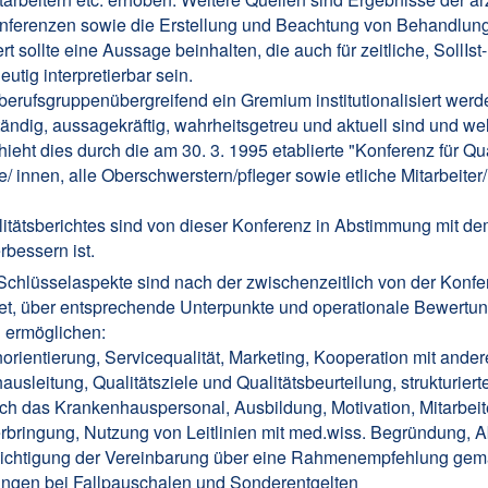
onferenzen sowie die Erstellung und Beachtung von Behandlungs
rt sollte eine Aussage beinhalten, die auch für zeitliche, SollIst
tig interpretierbar sein.
erufsgruppenübergreifend ein Gremium institutionalisiert werd
ändig, aussagekräftig, wahrheitsgetreu und aktuell sind und we
ieht dies durch die am 30. 3. 1995 etablierte "Konferenz für Q
te/ innen, alle Oberschwerstern/pfleger sowie etliche Mitarbeit
itätsberichtes sind von dieser Konferenz in Abstimmung mit de
rbessern ist.
Schlüsselaspekte sind nach der zwischenzeitlich von der Konf
et, über entsprechende Unterpunkte und operationale Bewertung
 ermöglichen:
orientierung, Servicequalität, Marketing, Kooperation mit ande
usleitung, Qualitätsziele und Qualitätsbeurteilung, strukturie
rch das Krankenhauspersonal, Ausbildung, Motivation, Mitarbeit
serbringung, Nutzung von Leitlinien mit med.wiss. Begründung,
ksichtigung der Vereinbarung über eine Rahmenempfehlung gemä
ungen bei Fallpauschalen und Sonderentgelten