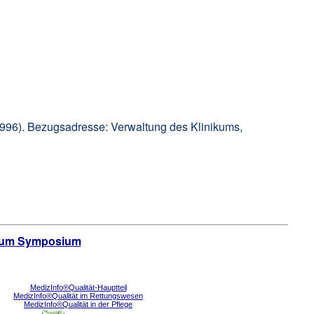
4/1996). Bezugsadresse: Verwaltung des Klinikums,
 zum Symposium
MedizInfo
®
Qualität-Hauptteil
MedizInfo
®
Qualität im Rettungswesen
MedizInfo
®
Qualität in der Pflege