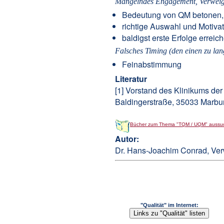
Mangelndes Engagement, Verwei
Bedeutung von QM betonen, 
richtige Auswahl und Motiva
baldigst erste Erfolge erreic
Falsches Timing (den einen zu lan
Feinabstimmung
Literatur
[1] Vorstand des Klinikums der
Baldingerstraße, 35033 Marbu
Bücher zum Thema "TQM / UQM" aussu
Autor:
Dr. Hans-Joachim Conrad, Verwa
"Qualität" im Internet: