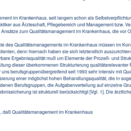
ement im Krankenhaus,
seit langem schon als Selbstverpflichtu
ktiker aus Ärzteschaft, Pflegebereich und Management bzw. Ve
e Ansätze zum Qualitätsmanagement im Krankenhaus, die vor Ort 
te des Qualitätsmanagements im Krankenhaus müssen im Kontext
enten, denn hiernach haben sie sich letztendlich auszurichten
rbare Ergebnisqualität muß um Elemente der Prozeß- und Struktu
tung dieser überkommenen Strukturierung qualitätsrelevanter 
 uns berufsgruppenübergreifend seit 1993 sehr intensiv mit Qu
isierung einer möglichst hohen Behandlungsqualität, die in so
enen Berufsgruppen, die Aufgabenverteilung auf einzelne Grup
ssicherung ist strukturell berücksichtigt [Vgl. 1]. Die ärztliche
s, daß Qualitätsmanagement im Krankenhaus