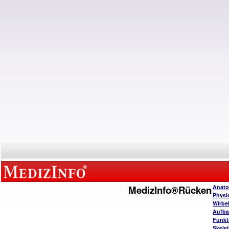
MedizInfo®Rücken
Anato
Physi
Wirbe
Aufba
Funkt
Skele