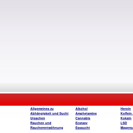
Allgemeines zu
Alkohol
Heroin
Abhängigkeit und Sucht
Amphetamine
Koffein 
Ursachen
Cannabis
Kokain
Rauchen und
Ecstasy
LSD
Raucherentwöhnung
Esssucht
Magers