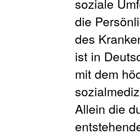
soziale Umfe
die Persönl
des Kranken
ist in Deut
mit dem hö
sozialmediz
Allein die d
entstehend