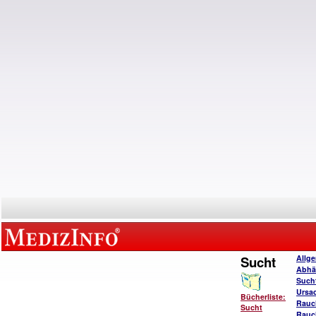
Sucht
Allg
Abhä
Such
Ursa
Bücherliste:
Rauc
Sucht
Rauc