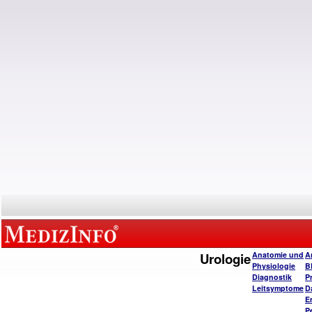
Urologie
Anatomie und
A
Physiologie
B
Diagnostik
P
Leitsymptome
D
E
P