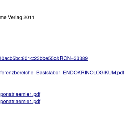
ieme Verlag 2011
cb5bc:801c:23bbe55c&RCN=33389
_Referenzbereiche_Basislabor_ENDOKRINOLOGIKUM.pdf
yponatriaemie1.pdf
yponatriaemie1.pdf