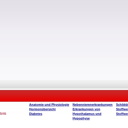
Anatomie und Physiologie
Nebennierenerkrankungen
Schildd
Hormonübersicht
Erkrankungen von
Stoffwe
logie
Diabetes
Hypothalamus und
Stoffwe
Hypophyse