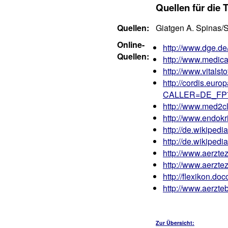
Quellen für die
Quellen:
Giatgen A. Spinas/S
Online-
http://www.dge.
Quellen:
http://www.medic
http://www.vitalst
http://cordis.euro
CALLER=DE_FP
http://www.med2c
http://www.endo
http://de.wikipedi
http://de.wikiped
http://www.aerzt
http://www.aerzt
http://flexikon.
http://www.aerzte
Zur Übersicht: