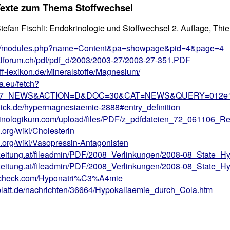
 Texte zum Thema Stoffwechsel
tefan Fischli: Endokrinologie und Stoffwechsel 2. Auflage, Th
de/modules.php?name=Content&pa=showpage&pid=4&page=4
alforum.ch/pdf/pdf_d/2003/2003-27/2003-27-351.PDF
off-lexikon.de/Mineralstoffe/Magnesium/
pa.eu/fetch?
7_NEWS&ACTION=D&DOC=30&CAT=NEWS&QUERY=012e10a
lick.de/hypermagnesiaemie-2888#entry_definition
krinologikum.com/upload/files/PDF/z_pdfdateien_72_061106
a.org/wiki/Cholesterin
ia.org/wiki/Vasopressin-Antagonisten
ezeitung.at/fileadmin/PDF/2008_Verlinkungen/2008-08_State_H
ezeitung.at/fileadmin/PDF/2008_Verlinkungen/2008-08_State_H
doccheck.com/Hyponatri%C3%A4mie
blatt.de/nachrichten/36664/Hypokaliaemie_durch_Cola.htm