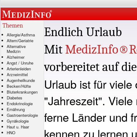
Themen
Endlich Urlaub
Allergie
/
Asthma
Altern/Geriatrie
Mit
MedizInfo®R
Alternative
Medizin
Alzheimer
vorbereitet auf di
Angst
/
Unruhe
Arterienleiden
Arzneimittel
Urlaub ist für viele
Augenheilkunde
Becken/Hüfte
Bluterkrankungen
"Jahreszeit". Viele
Diabetes
Endokrinologie
Ernährung
ferne Länder und
Gastroenterologie
Gynäkologie
Haut u. Haar
kennen zu lernen u
HNO