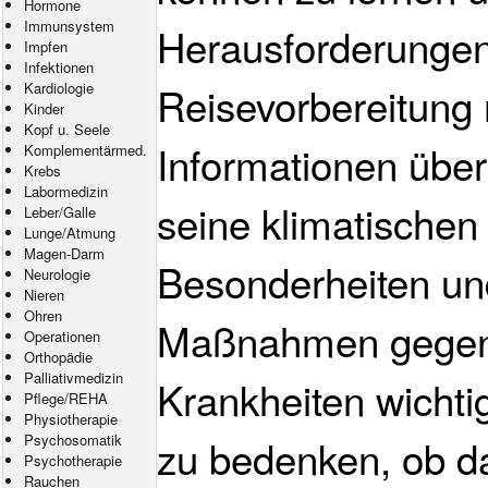
Hormone
Immunsystem
Herausforderungen.
Impfen
Infektionen
Reisevorbereitung
Kardiologie
Kinder
Kopf u. Seele
Informationen über
Komplementärmed.
Krebs
Labormedizin
seine klimatischen
Leber/Galle
Lunge/Atmung
Magen-Darm
Besonderheiten un
Neurologie
Nieren
Ohren
Maßnahmen gegen
Operationen
Orthopädie
Palliativmedizin
Krankheiten wichtig
Pflege
/
REHA
Physiotherapie
Psychosomatik
zu bedenken, ob da
Psychotherapie
Rauchen