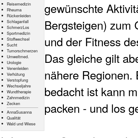
gewünschte Aktivit
Reisemedizin
Rheuma
Rückenleiden
Bergsteigen) zum 
Schlaganfall
SchmerzLos
Sportmedizin
und der Fitness d
Stoffwechsel
Sucht
Tumorschmerzen
Das gleiche gilt ab
Umweltmed.
Urologie
Venenleiden
nähere Regionen. E
Verhütung
Verstopfung
Wechseljahre
bedacht ist kann m
Wundtherapie
Zahnmedizin
packen - und los ge
Zecken
AnnaSusanna
Qualität
Wald und Wiese