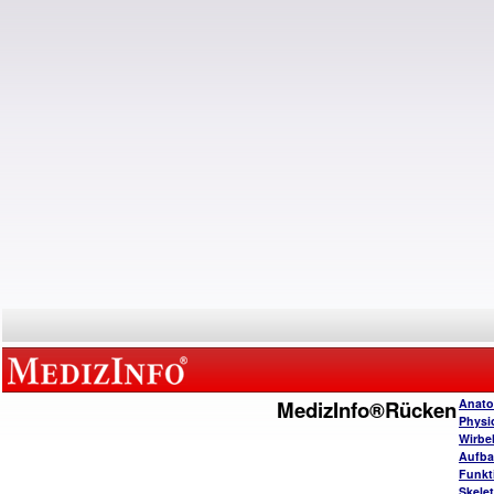
MedizInfo®Rücken
Anato
Physi
Wirbe
Aufba
Funkt
Skele