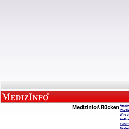
MedizInfo®Rücken
Anato
Physi
Wirbe
Aufba
Funkt
Skele