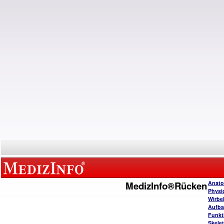
MedizInfo®Rücken
Anato
Physi
Wirbe
Aufba
Funkt
Skele